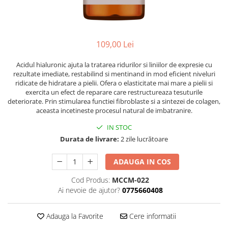
Ser / Ulei
Styling
Tratamente
109,00 Lei
Vopsea de par
Acidul hialuronic ajuta la tratarea ridurilor si liniilor de expresie cu
rezultate imediate, restabilind si mentinand in mod eficient niveluri
ridicate de hidratare a pielii. Ofera o elasticitate mai mare a pielii si
exercita un efect de reparare care restructureaza tesuturile
deteriorate. Prin stimularea functiei fibroblaste si a sintezei de colagen,
aceasta incetineste procesul natural de imbatranire.
IN STOC
Durata de livrare:
2 zile lucrătoare
ADAUGA IN COS
Cod Produs:
MCCM-022
Ai nevoie de ajutor?
0775660408
Adauga la Favorite
Cere informatii