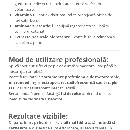
greutate medie pentru hidratare intensă și efect de
volumizare.
Vitamina E
– antioxidant natural ce protejează pielea de
radicalii liberi.
Aminoacizi esențiali
– sprijină regenerarea celulară și
echilibrul cutanat.
Extracte naturale hidratante
– contribuie la calmarea și
catifelarea pielii.
Mod de utilizare profesională:
Aplică conținutul fiolei pe pielea curată și masează ușor până la
absorbția completă.
Poate fi utilizată în
tratamente profesionale de mezoterapie,
microneedling, electroporare, radiofrecvență sau terapie
LED
, dar și ca tratament intensiv acasă.
Recomandată pentru
față, gât și decolteu
, oferind un efect
imediat de hidratare și netezire.
Rezultate vizibile:
După aplicare, pielea devine
vizibil mai hidratată, netedă și
catifelată
. Ridurile fine sunt estompate, iar tenul capătă un