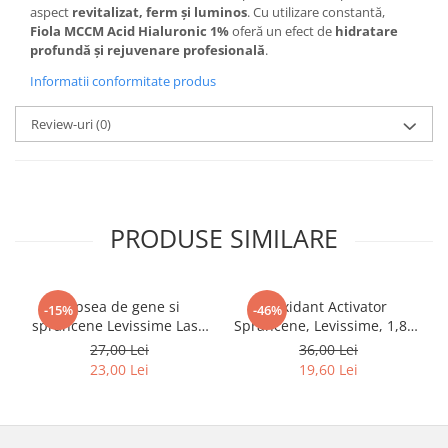
aspect
revitalizat, ferm și luminos
. Cu utilizare constantă,
Fiola MCCM Acid Hialuronic 1%
oferă un efect de
hidratare
profundă și rejuvenare profesională
.
Informatii conformitate produs
Review-uri
(0)
PRODUSE SIMILARE
Vopsea de gene si
Oxidant Activator
-15%
-46%
sprancene Levissime Lash
Sprancene, Levissime, 1,8%,
Color 7-7 Maro Deschis
90 ml
27,00 Lei
36,00 Lei
15ml
23,00 Lei
19,60 Lei