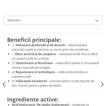
Descriere
Beneficii principale:
💧
Hidratare profundă și de durată
– reface bariera
naturală a pielii și menține un nivel optim de umiditate.
✨
Efect antirid și de umplere
– netezește liniile fine și oferă
un aspect uniform și tânăr.
💆‍♀️
Elasticitate și fermitate
– redensifică pielea și stimulează
sinteza naturală de colagen.
🌿
Rejuvenare și revitalizare
– redă luminozitatea și
suplețea pielii.
⚖️
Toleranță excelentă
– potrivit pentru toate tipurile de
ten, inclusiv pentru pielea sensibilă.
Ingrediente active:
Acid Hialuronic 1% (sodiu hialuronat)
– molecule cu