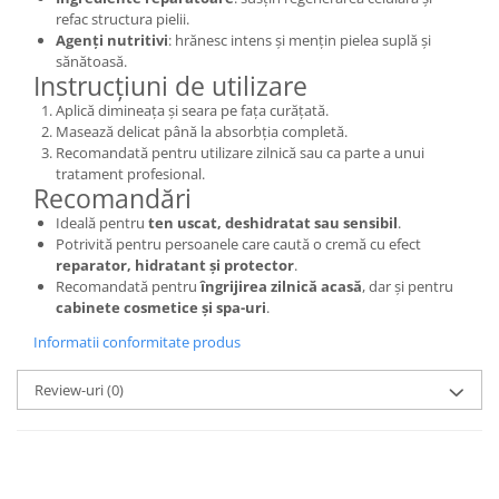
refac structura pielii.
Agenți nutritivi
: hrănesc intens și mențin pielea suplă și
sănătoasă.
Instrucțiuni de utilizare
Aplică dimineața și seara pe fața curățată.
Masează delicat până la absorbția completă.
Recomandată pentru utilizare zilnică sau ca parte a unui
tratament profesional.
Recomandări
Ideală pentru
ten uscat, deshidratat sau sensibil
.
Potrivită pentru persoanele care caută o cremă cu efect
reparator, hidratant și protector
.
Recomandată pentru
îngrijirea zilnică acasă
, dar și pentru
cabinete cosmetice și spa-uri
.
Informatii conformitate produs
Review-uri
(0)