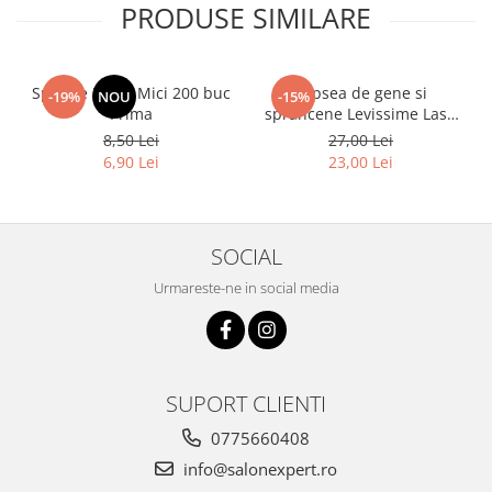
PRODUSE SIMILARE
Spatule Lemn Mici 200 buc
Vopsea de gene si
-19%
NOU
-15%
Prima
sprancene Levissime Lash
Color 7-7 Maro Deschis
8,50 Lei
27,00 Lei
15ml
6,90 Lei
23,00 Lei
SOCIAL
Urmareste-ne in social media
SUPORT CLIENTI
0775660408
info@salonexpert.ro