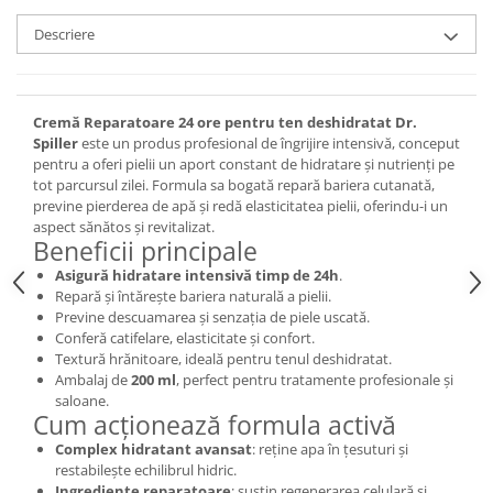
Descriere
Cremă Reparatoare 24 ore pentru ten deshidratat Dr.
Spiller
este un produs profesional de îngrijire intensivă, conceput
pentru a oferi pielii un aport constant de hidratare și nutrienți pe
tot parcursul zilei. Formula sa bogată repară bariera cutanată,
previne pierderea de apă și redă elasticitatea pielii, oferindu-i un
aspect sănătos și revitalizat.
Beneficii principale
Asigură hidratare intensivă timp de 24h
.
Repară și întărește bariera naturală a pielii.
Previne descuamarea și senzația de piele uscată.
Conferă catifelare, elasticitate și confort.
Textură hrănitoare, ideală pentru tenul deshidratat.
Ambalaj de
200 ml
, perfect pentru tratamente profesionale și
saloane.
Cum acționează formula activă
Complex hidratant avansat
: reține apa în țesuturi și
restabilește echilibrul hidric.
Ingrediente reparatoare
: susțin regenerarea celulară și