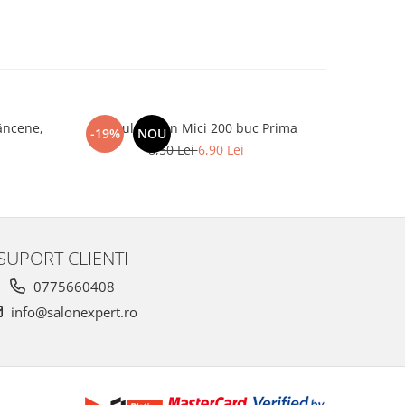
âncene,
Spatule Lemn Mici 200 buc Prima
Oxidant Ac
-19%
NOU
-46%
8,50 Lei
6,90 Lei
SUPORT CLIENTI
0775660408
info@salonexpert.ro