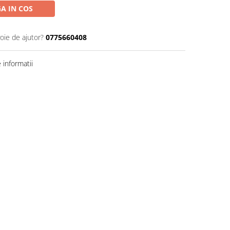
A IN COS
oie de ajutor?
0775660408
informatii