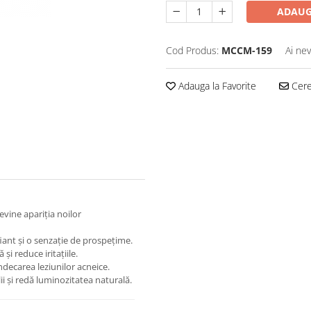
ADAUG
Cod Produs:
MCCM-159
Ai nev
Adauga la Favorite
Cere 
revine apariția noilor
iant și o senzație de prospețime.
și reduce iritațiile.
ndecarea leziunilor acneice.
ii și redă luminozitatea naturală.