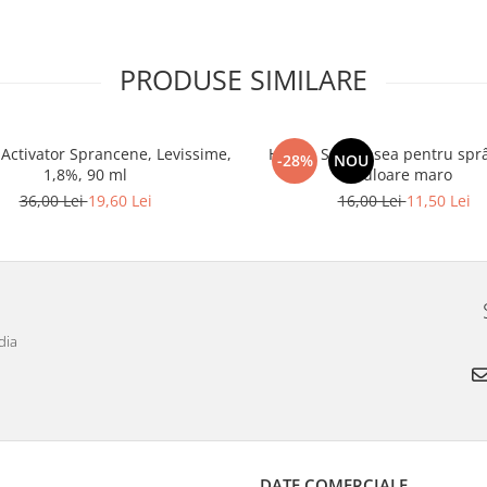
PRODUSE SIMILARE
Activator Sprancene, Levissime,
Henna Set vopsea pentru spr
-28%
NOU
1,8%, 90 ml
culoare maro
36,00 Lei
19,60 Lei
16,00 Lei
11,50 Lei
dia
DATE COMERCIALE