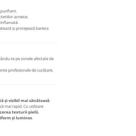
purifiant.
eriilor acneice.
 inflamată.
atează și protejează bariera
rându-te pe zonele afectate de
mente profesionale de curățare,
ă și vizibil mai sănătoasă
.
că mai rapid. Cu utilizare
cerea texturii pielii,
iform și luminos
.