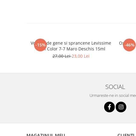
Vopsea de gene si sprancene Levissime
Oxidant 
-15%
-46%
Lash Color 7-7 Maro Deschis 15ml
27,00 Lei
23,00 Lei
SOCIAL
Urmareste-ne in social me
MAGAZINUL MEU
CLIENTI