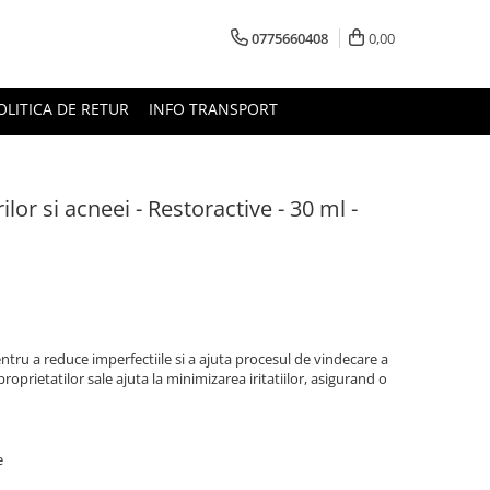
0775660408
0,00
OLITICA DE RETUR
INFO TRANSPORT
or si acneei - Restoractive - 30 ml -
tru a reduce imperfectiile si a ajuta procesul de vindecare a
roprietatilor sale ajuta la minimizarea iritatiilor, asigurand o
e