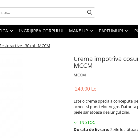
ICA
INGRIJIREA CORPULUI
MAKE UP
PARFUMURI
P
 Restoractive - 30 ml - MCCM
Crema impotriva cosuril
MCCM
MCCM
249,00 Lei
Este o crema speciala conceputa pen
acneei si punctelor negre. Datorita p
piele sanatoasa dealungul zilei.
IN STOC
Durata de livrare:
2 zile lucrătoar