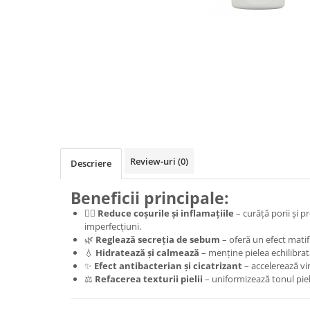
Ser / Ulei
Styling
Tratamente
Vopsea de par
Review-uri
(0)
Descriere
Beneficii principale:
💆‍♀️
Reduce coșurile și inflamațiile
– curăță porii și p
imperfecțiuni.
🌿
Reglează secreția de sebum
– oferă un efect matif
💧
Hidratează și calmează
– menține pielea echilibrată 
✨
Efect antibacterian și cicatrizant
– accelerează vi
⚖️
Refacerea texturii pielii
– uniformizează tonul piel