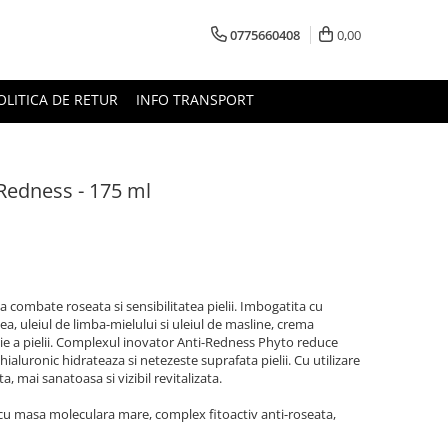
0775660408
0,00
OLITICA DE RETUR
INFO TRANSPORT
Redness - 175 ml
combate roseata si sensibilitatea pielii. Imbogatita cu
a, uleiul de limba-mielului si uleiul de masline, crema
ctie a pielii. Complexul inovator Anti-Redness Phyto reduce
ul hialuronic hidrateaza si netezeste suprafata pielii. Cu utilizare
a, mai sanatoasa si vizibil revitalizata.
 cu masa moleculara mare, complex fitoactiv anti-roseata,