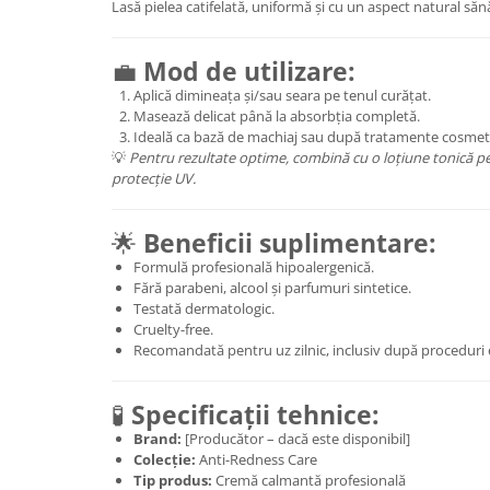
Lasă pielea catifelată, uniformă și cu un aspect natural săn
💼
Mod de utilizare:
Aplică dimineața și/sau seara pe tenul curățat.
Masează delicat până la absorbția completă.
Ideală ca bază de machiaj sau după tratamente cosmet
💡
Pentru rezultate optime, combină cu o loțiune tonică pe
protecție UV.
🌟
Beneficii suplimentare:
Formulă profesională hipoalergenică.
Fără parabeni, alcool și parfumuri sintetice.
Testată dermatologic.
Cruelty-free.
Recomandată pentru uz zilnic, inclusiv după proceduri e
🧪
Specificații tehnice:
Brand:
[Producător – dacă este disponibil]
Colecție:
Anti-Redness Care
Tip produs:
Cremă calmantă profesională