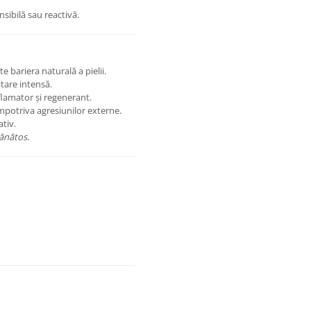
ensibilă sau reactivă.
e bariera naturală a pielii.
atare intensă.
flamator și regenerant.
mpotriva agresiunilor externe.
tiv.
sănătos.