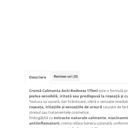
Review-uri
(0)
Descriere
Cremă Calmanta Anti-Redness 175ml
este o formulă pr
pielea sensibilă, iritată sau predispusă la roșeață și 
Textura sa ușoară, dar hrănitoare, oferă o senzație imediat
roșeața, iritațiile și senzațiile de arsură
cauzate de fact
stresul sau tratamentele cosmetice.
Îmbogățită cu
extracte naturale calmante
,
niacinami
antiinflamatorii
, crema reface bariera cutanată, uniformize