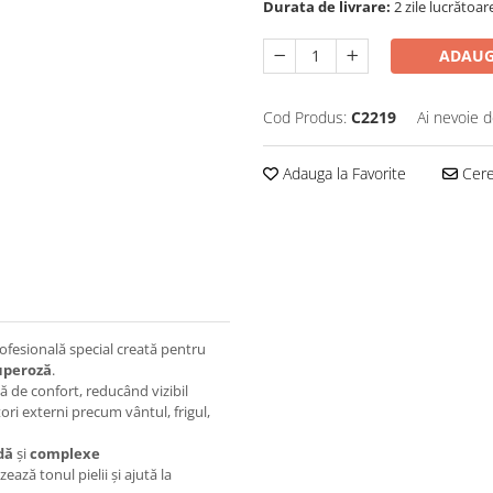
Durata de livrare:
2 zile lucrătoar
ADAUG
Cod Produs:
C2219
Ai nevoie d
Adauga la Favorite
Cere 
ofesională special creată pentru
cuperoză
.
ă de confort, reducând vizibil
ori externi precum vântul, frigul,
dă
și
complexe
ază tonul pielii și ajută la