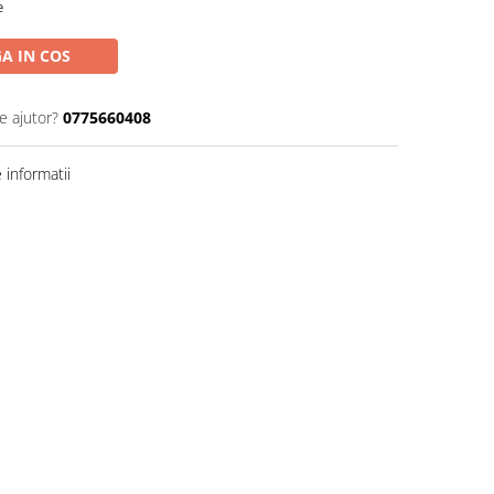
e
A IN COS
e ajutor?
0775660408
informatii