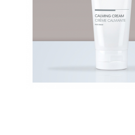
Ser / Ulei
Styling
Tratamente
Vopsea de par