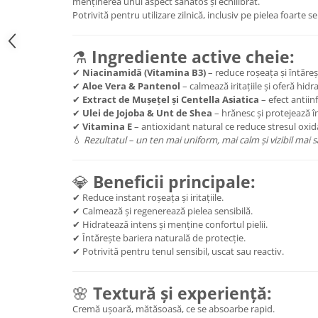
menținerea unui aspect sănătos și echilibrat.
Potrivită pentru utilizare zilnică, inclusiv pe pielea foarte s
⚗️
Ingrediente active cheie:
✔
Niacinamidă (Vitamina B3)
– reduce roșeața și întăreșt
✔
Aloe Vera & Pantenol
– calmează iritațiile și oferă hidr
✔
Extract de Mușețel și Centella Asiatica
– efect antiin
✔
Ulei de Jojoba & Unt de Shea
– hrănesc și protejează î
✔
Vitamina E
– antioxidant natural ce reduce stresul oxida
💧
Rezultatul – un ten mai uniform, mai calm și vizibil mai 
💎
Beneficii principale:
✔ Reduce instant roșeața și iritațiile.
✔ Calmează și regenerează pielea sensibilă.
✔ Hidratează intens și menține confortul pielii.
✔ Întărește bariera naturală de protecție.
✔ Potrivită pentru tenul sensibil, uscat sau reactiv.
🌸
Textură și experiență:
Cremă ușoară, mătăsoasă, ce se absoarbe rapid.