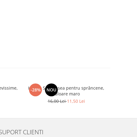
evissime,
Henna Set vopsea pentru sprâncene,
Spatule 
-28%
NOU
-20%
culoare maro
16,00 Lei
11,50 Lei
SUPORT CLIENTI