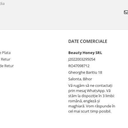
dia
DATE COMERCIALE
 Plata
Beauty Honey SRL
e Retur
J2022003295054
de Retur
RO47098712
Gheorghe Baritiu 18
Salonta, Bihor
Vă rugăm să ne contactați
prin mesaj WhatsApp. Vă
stăm la dispoziție în 3 limbi:
română, engleză și
maghiară. Vom răspunde în
cel mai scurt timp posibil.