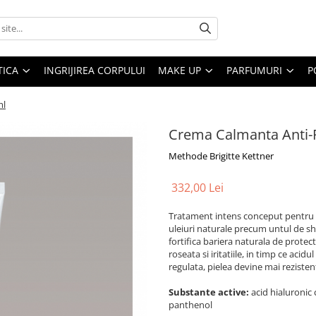
ICA
INGRIJIREA CORPULUI
MAKE UP
PARFUMURI
P
ml
Crema Calmanta Anti-
Methode Brigitte Kettner
332,00 Lei
Tratament intens conceput pentru a 
uleiuri naturale precum untul de she
fortifica bariera naturala de prote
roseata si iritatiile, in timp ce acid
regulata, pielea devine mai rezistent
Substante active:
acid hialuronic
panthenol