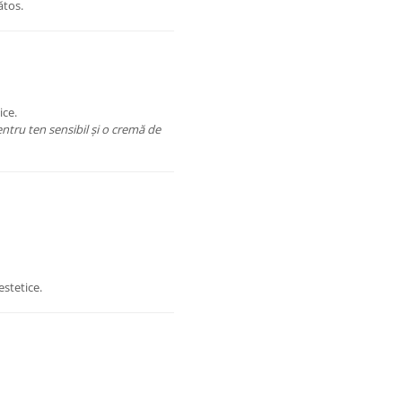
ătos.
ice.
ntru ten sensibil și o cremă de
stetice.