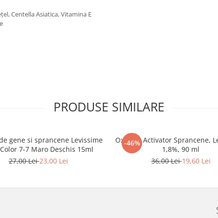
el, Centella Asiatica, Vitamina E
re
PRODUSE SIMILARE
de gene si sprancene Levissime
Oxidant Activator Sprancene, L
-46%
 Color 7-7 Maro Deschis 15ml
1,8%, 90 ml
27,00 Lei
23,00 Lei
36,00 Lei
19,60 Lei