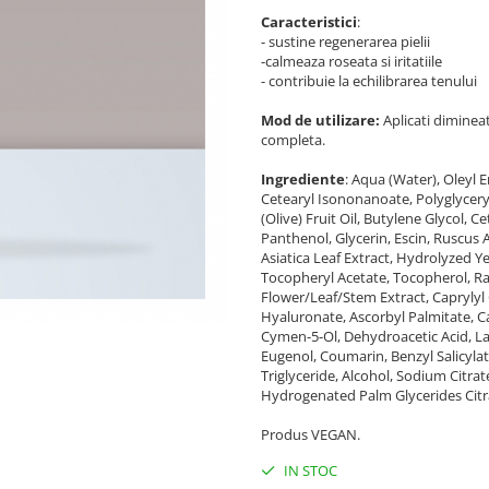
Caracteristici
:
- sustine regenerarea pielii
-calmeaza roseata si iritatiile
- contribuie la echilibrarea tenului
Mod de utilizare:
Aplicati diminea
completa.
Ingrediente
: Aqua (Water), Oleyl 
Cetearyl Isononanoate, Polyglycer
(Olive) Fruit Oil, Butylene Glycol, C
Panthenol, Glycerin, Escin, Ruscus
Asiatica Leaf Extract, Hydrolyzed Ye
Tocopheryl Acetate, Tocopherol, R
Flower/Leaf/Stem Extract, Caprylyl
Hyaluronate, Ascorbyl Palmitate, C
Cymen-5-Ol, Dehydroacetic Acid, Lac
Eugenol, Coumarin, Benzyl Salicylat
Triglyceride, Alcohol, Sodium Citrat
Hydrogenated Palm Glycerides Citr
Produs VEGAN.
IN STOC