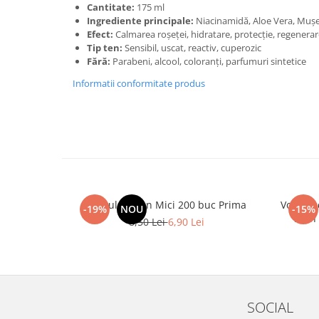
Cantitate:
175 ml
Ingrediente principale:
Niacinamidă, Aloe Vera, Mușeț
Efect:
Calmarea roșeței, hidratare, protecție, regenera
Tip ten:
Sensibil, uscat, reactiv, cuperozic
Fără:
Parabeni, alcool, coloranți, parfumuri sintetice
Informatii conformitate produs
Spatule Lemn Mici 200 buc Prima
Vopsea 
-19%
NOU
-15%
Lash
8,50 Lei
6,90 Lei
SOCIAL