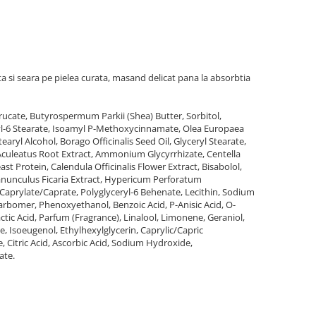
ta si seara pe pielea curata, masand delicat pana la absorbtia
Erucate, Butyrospermum Parkii (Shea) Butter, Sorbitol,
yl-6 Stearate, Isoamyl P-Methoxycinnamate, Olea Europaea
etearyl Alcohol, Borago Officinalis Seed Oil, Glyceryl Stearate,
 Aculeatus Root Extract, Ammonium Glycyrrhizate, Centella
ast Protein, Calendula Officinalis Flower Extract, Bisabolol,
anunculus Ficaria Extract, Hypericum Perforatum
 Caprylate/Caprate, Polyglyceryl-6 Behenate, Lecithin, Sodium
arbomer, Phenoxyethanol, Benzoic Acid, P-Anisic Acid, O-
tic Acid, Parfum (Fragrance), Linalool, Limonene, Geraniol,
e, Isoeugenol, Ethylhexylglycerin, Caprylic/Capric
e, Citric Acid, Ascorbic Acid, Sodium Hydroxide,
ate.