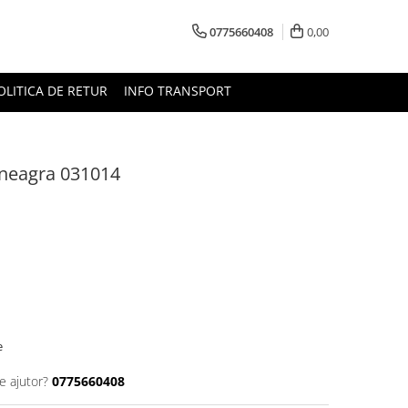
0775660408
0,00
OLITICA DE RETUR
INFO TRANSPORT
 neagra 031014
e
e ajutor?
0775660408