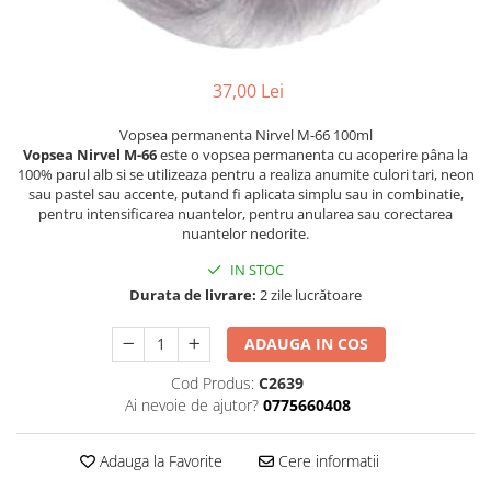
Ser / Ulei
Styling
Tratamente
37,00 Lei
Vopsea de par
Vopsea permanenta Nirvel M-66 100ml
Vopsea Nirvel M-66
este o vopsea permanenta cu acoperire pâna la
100% parul alb si se utilizeaza pentru a realiza anumite culori tari, neon
sau pastel sau accente, putand fi aplicata simplu sau in combinatie,
pentru intensificarea nuantelor, pentru anularea sau corectarea
nuantelor nedorite.
IN STOC
Durata de livrare:
2 zile lucrătoare
ADAUGA IN COS
Cod Produs:
C2639
Ai nevoie de ajutor?
0775660408
Adauga la Favorite
Cere informatii