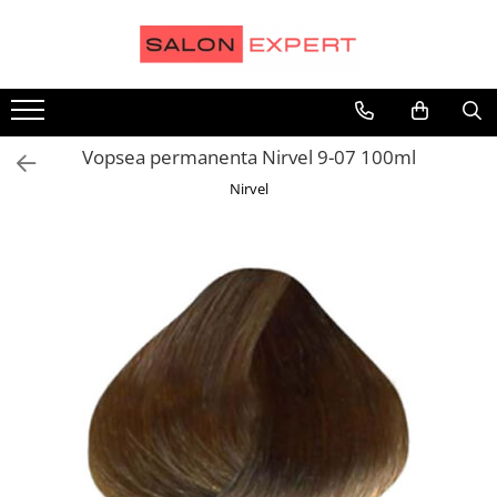
Aparatura
Coafura si Frizerie
Cosmetica
Make up
Parfumuri
Alte aparate profesionale
Accesorii
Accesorii cosmetica
Accesorii
Barbati
Aparate de tuns si de ras
Balsam
Aparatura
Buze
Femei
Vopsea permanenta Nirvel 9-07 100ml
Ondulatoare
Barber
Epilare
Ochi
Seturi Cadou
Nirvel
Placi de intins si de creponat
Colorare
Tratamente
Ten
Uscatoare de par
Decolorant
Vopsea Gene
Foarfeca de tuns / filat
Masca
Oxidant
Perii si pieptene
Pudra de volum
Sampon