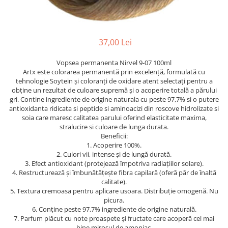
Ser / Ulei
Styling
Tratamente
37,00 Lei
Vopsea de par
Vopsea permanenta Nirvel 9-07 100ml
Artx este colorarea permanentă prin excelență, formulată cu
tehnologie Soytein și coloranți de oxidare atent selectați pentru a
obține un rezultat de culoare supremă și o acoperire totală a părului
gri. Contine ingrediente de origine naturala cu peste 97,7% si o putere
antioxidanta ridicata si peptide si aminoacizi din roscove hidrolizate si
soia care maresc calitatea parului oferind elasticitate maxima,
stralucire si culoare de lunga durata.
Beneficii:
1. Acoperire 100%.
2. Culori vii, intense și de lungă durată.
3. Efect antioxidant (protejează împotriva radiațiilor solare).
4. Restructurează și îmbunătățește fibra capilară (oferă păr de înaltă
calitate).
5. Textura cremoasa pentru aplicare usoara. Distribuție omogenă. Nu
picura.
6. Conține peste 97,7% ingrediente de origine naturală.
7. Parfum plăcut cu note proaspete și fructate care acoperă cel mai
bine mirosul de amoniac.