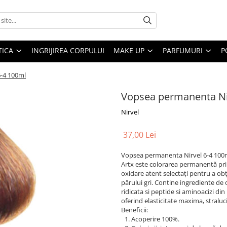
ICA
INGRIJIREA CORPULUI
MAKE UP
PARFUMURI
P
-4 100ml
Vopsea permanenta Ni
Nirvel
37,00 Lei
Vopsea permanenta Nirvel 6-4 100
Artx este colorarea permanentă prin
oxidare atent selectați pentru a ob
părului gri. Contine ingrediente de
ridicata si peptide si aminoacizi din
oferind elasticitate maxima, straluc
Beneficii:
Acoperire 100%.