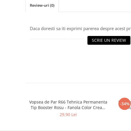
Review-uri
(0)
Daca doresti sa iti exprimi parerea despre acest 
SCRIE UN REVIEW
Vopsea de Par R66 Tehnica Permanenta
Soluti
-34%
Tip Booster Rosu - Fanola Color Cream
Minu
Red Booster 100ml
Ammoni
29,90 Lei