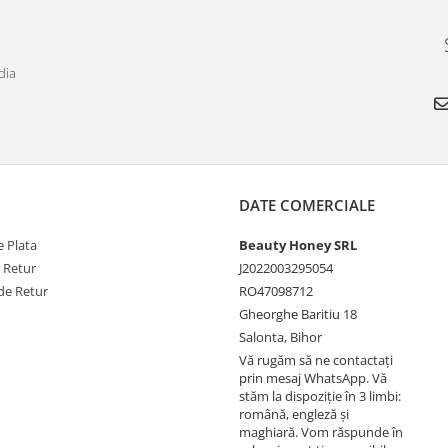
dia
DATE COMERCIALE
 Plata
Beauty Honey SRL
e Retur
J2022003295054
de Retur
RO47098712
Gheorghe Baritiu 18
Salonta, Bihor
Vă rugăm să ne contactați
prin mesaj WhatsApp. Vă
stăm la dispoziție în 3 limbi:
română, engleză și
maghiară. Vom răspunde în