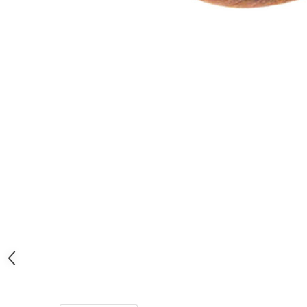
Ser / Ulei
Styling
Tratamente
Vopsea de par