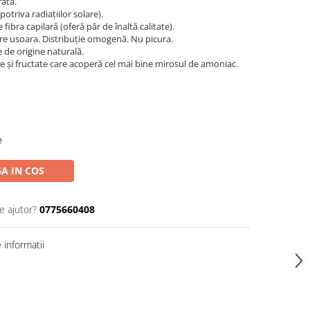
rată.
otriva radiațiilor solare).
ibra capilară (oferă păr de înaltă calitate).
re usoara. Distribuție omogenă. Nu picura.
 de origine naturală.
 și fructate care acoperă cel mai bine mirosul de amoniac.
e
A IN COS
e ajutor?
0775660408
informatii