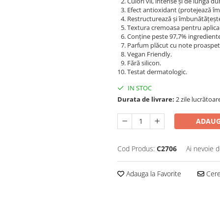
Culori vii, intense și de lungă du
Efect antioxidant (protejează împ
Restructurează și îmbunătățește f
Textura cremoasa pentru aplica
Conține peste 97,7% ingrediente
Parfum plăcut cu note proaspete
Vegan Friendly.
Fără silicon.
Testat dermatologic.
IN STOC
Durata de livrare:
2 zile lucrătoar
ADAUG
Cod Produs:
C2706
Ai nevoie d
Adauga la Favorite
Cere 