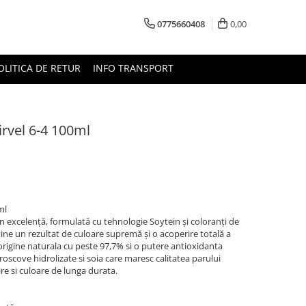
0775660408
0,00
OLITICA DE RETUR
INFO TRANSPORT
rvel 6-4 100ml
ml
 excelență, formulată cu tehnologie Soytein și coloranți de
ține un rezultat de culoare supremă și o acoperire totală a
 origine naturala cu peste 97,7% si o putere antioxidanta
 roscove hidrolizate si soia care maresc calitatea parului
ire si culoare de lunga durata.