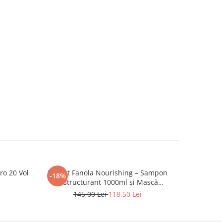
ro 20 Vol
Pachet Fanola Nourishing – Șampon
Pachet
-18%
-19%
restructurant 1000ml și Mască
BlondMe 
hidratantă 1500ml pentru păr uscat și
450 g + B
145,00 Lei
118,50 Lei
2
degradat
20 V
Profe