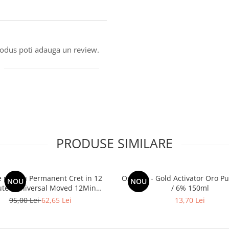
produs poti adauga un review.
PRODUSE SIMILARE
e pentru Permanent Cret in 12
Oxidant - Gold Activator Oro Pu
NOU
NOU
te - Universal Moved 12Min
/ 6% 150ml
a Free Waving System Be Tech
95,00 Lei
62,65 Lei
13,70 Lei
500ml - Be Hair