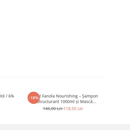
Vol / 6%
Pachet Fanola Nourishing – Șampon
Oxidant - 
-18%
NOU
restructurant 1000ml și Mască
hidratantă 1500ml pentru păr uscat și
145,00 Lei
118,50 Lei
degradat