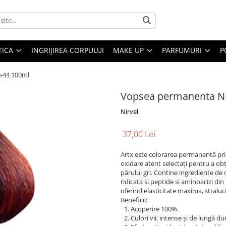
ICA
INGRIJIREA CORPULUI
MAKE UP
PARFUMURI
P
-44 100ml
Vopsea permanenta Ni
Nirvel
37,00 Lei
Artx este colorarea permanentă prin
oxidare atent selectați pentru a ob
părului gri. Contine ingrediente de
ridicata si peptide si aminoacizi din
oferind elasticitate maxima, straluc
Beneficii:
Acoperire 100%.
Culori vii, intense și de lungă du