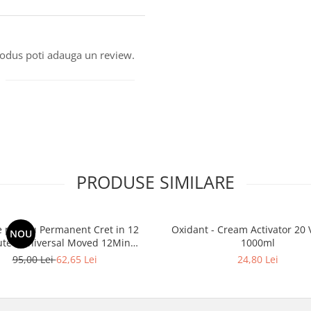
produs poti adauga un review.
PRODUSE SIMILARE
e pentru Permanent Cret in 12
Oxidant - Cream Activator 20 
NOU
te - Universal Moved 12Min
1000ml
a Free Waving System Be Tech
95,00 Lei
62,65 Lei
24,80 Lei
500ml - Be Hair