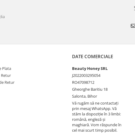
dia
DATE COMERCIALE
 Plata
Beauty Honey SRL
e Retur
J2022003295054
de Retur
RO47098712
Gheorghe Baritiu 18
Salonta, Bihor
Vă rugăm să ne contactați
prin mesaj WhatsApp. Vă
stăm la dispoziție în 3 limbi:
română, engleză și
maghiară. Vom răspunde în
cel mai scurt timp posibil.