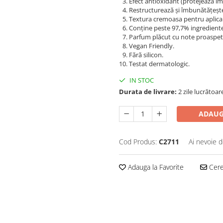
Efect antioxidant (protejează împ
Restructurează și îmbunătățește f
Textura cremoasa pentru aplica
Conține peste 97,7% ingrediente
Parfum plăcut cu note proaspete
Vegan Friendly.
Fără silicon.
Testat dermatologic.
IN STOC
Durata de livrare:
2 zile lucrătoar
ADAUG
Cod Produs:
C2711
Ai nevoie d
Adauga la Favorite
Cere 