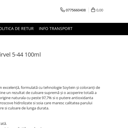
0775660408
0,00
OLITICA DE RETUR
INFO TRANSPORT
rvel 5-44 100ml
 excelență, formulată cu tehnologie Soytein și coloranți de
ține un rezultat de culoare supremă și o acoperire totală a
 origine naturala cu peste 97,7% si o putere antioxidanta
 roscove hidrolizate si soia care maresc calitatea parului
ire si culoare de lunga durata.
rată.