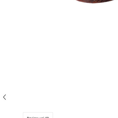
Ser / Ulei
Styling
Tratamente
Vopsea de par