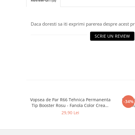
Review-uri
(0)
Daca doresti sa iti exprimi parerea despre acest 
SCRIE UN REVIEW
Vopsea de Par R66 Tehnica Permanenta
Soluti
-34%
Tip Booster Rosu - Fanola Color Cream
Minu
Red Booster 100ml
Ammoni
29,90 Lei