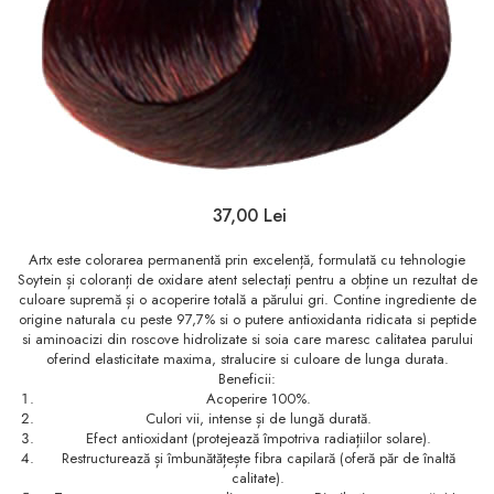
Sampon
Ser / Ulei
Styling
Tratamente
Vopsea de par
37,00 Lei
Artx este colorarea permanentă prin excelență, formulată cu tehnologie
Soytein și coloranți de oxidare atent selectați pentru a obține un rezultat de
culoare supremă și o acoperire totală a părului gri. Contine ingrediente de
origine naturala cu peste 97,7% si o putere antioxidanta ridicata si peptide
si aminoacizi din roscove hidrolizate si soia care maresc calitatea parului
oferind elasticitate maxima, stralucire si culoare de lunga durata.
Beneficii:
Acoperire 100%.
Culori vii, intense și de lungă durată.
Efect antioxidant (protejează împotriva radiațiilor solare).
Restructurează și îmbunătățește fibra capilară (oferă păr de înaltă
calitate).