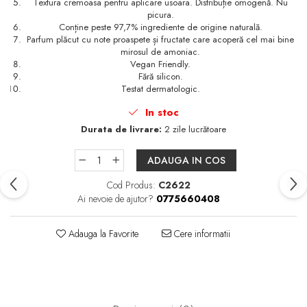
Textura cremoasa pentru aplicare usoara. Distribuție omogenă. Nu
picura.
Conține peste 97,7% ingrediente de origine naturală.
Parfum plăcut cu note proaspete și fructate care acoperă cel mai bine
mirosul de amoniac.
Vegan Friendly.
Fără silicon.
Testat dermatologic.
In stoc
Durata de livrare:
2 zile lucrătoare
ADAUGA IN COS
Cod Produs:
C2622
Ai nevoie de ajutor?
0775660408
Adauga la Favorite
Cere informatii