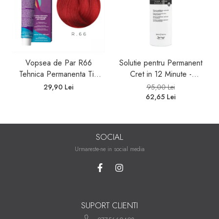
Vopsea de Par R66
Solutie pentru Permanent
Tehnica Permanenta Tip
Cret in 12 Minute -
Booster Rosu - Fanola
Universal Moved 12Min
29,90 Lei
95,00 Lei
Color Cream Red Booster
Ammonia Free Waving
62,65 Lei
100ml
System Be Tech 500ml -
Be Hair
SOCIAL
Urmareste-ne in social media
SUPORT CLIENTI