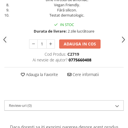
Vegan Friendly.
Fără silicon.
Testat dermatologic.
IN STOC
Durata de livrare:
2 zile lucrătoare
ADAUGA IN COS
Cod Produs:
C2719
Ai nevoie de ajutor?
0775660408
Adauga la Favorite
Cere informatii
Review-uri
(0)
Daca doresti sa iti exprimi parerea despre acest produs