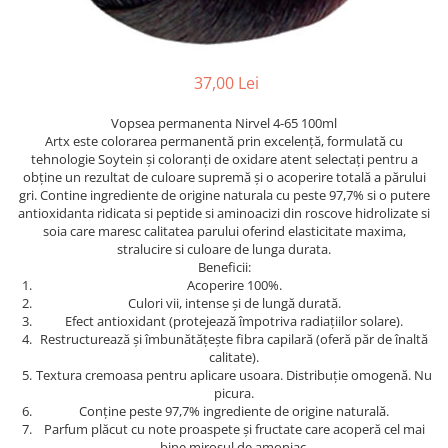
Ser / Ulei
Styling
Tratamente
37,00 Lei
Vopsea de par
Vopsea permanenta Nirvel 4-65 100ml
Artx este colorarea permanentă prin excelență, formulată cu
tehnologie Soytein și coloranți de oxidare atent selectați pentru a
obține un rezultat de culoare supremă și o acoperire totală a părului
gri. Contine ingrediente de origine naturala cu peste 97,7% si o putere
antioxidanta ridicata si peptide si aminoacizi din roscove hidrolizate si
soia care maresc calitatea parului oferind elasticitate maxima,
stralucire si culoare de lunga durata.
Beneficii:
Acoperire 100%.
Culori vii, intense și de lungă durată.
Efect antioxidant (protejează împotriva radiațiilor solare).
Restructurează și îmbunătățește fibra capilară (oferă păr de înaltă
calitate).
Textura cremoasa pentru aplicare usoara. Distribuție omogenă. Nu
picura.
Conține peste 97,7% ingrediente de origine naturală.
Parfum plăcut cu note proaspete și fructate care acoperă cel mai
bine mirosul de amoniac.