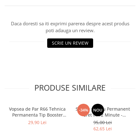
Daca doresti sa iti exprimi parerea despre acest produs
poti adauga un review.
SCRIE UN REVIEW
PRODUSE SIMILARE
Vopsea de Par R66 Tehnica
Solutie pentru Permanent
-34%
NOU
Permanenta Tip Booster
Cret in 12 Minute -
Rosu - Fanola Color Cream
Universal Moved 12Min
29,90 Lei
95,00 Lei
Red Booster 100ml
Ammonia Free Waving
62,65 Lei
System Be Tech 500ml - Be
Hair