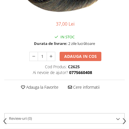
Ser / Ulei
Styling
Tratamente
37,00 Lei
Vopsea de par
IN STOC
Durata de livrare:
2 zile lucrătoare
ADAUGA IN COS
Cod Produs:
C2625
Ai nevoie de ajutor?
0775660408
Adauga la Favorite
Cere informatii
Review-uri
(0)