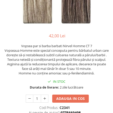
Ser / Ulei
Styling
Tratamente
Vopsea de par
42,00 Lei
Vopsea par si barba barbati Nirvel Homme CT 7
Vopseaua Homme este special conceputa pentru bărbatul urban care
dorește să-și restabilească subtil culoarea naturală a părului/barbii .
Textura netedă și condiționantă protejează fibra părului și scalpul.
Arginina ajută la reducerea timpului de aplicare, deoarece te poate
face să arăți mai tânăr în doar 5 sau 10 minute.
Homme nu conține amoniac sau p-fenilendiamină.
IN STOC
Durata de livrare:
2 zile lucrătoare
ADAUGA IN COS
Cod Produs:
C2341
Ai nevoie de ajutor?
0775660408