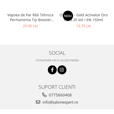
Vopsea de Par R66 Tehnica
Oxidant - Gold Activator Oro
NOU
Permanenta Tip Booster
Puro 20 Vol / 6% 150ml
Rosu - Fanola Color Cream
29,90 Lei
13,70 Lei
Red Booster 100ml
SOCIAL
Urmareste-ne in social media
SUPORT CLIENTI
0775660408
info@salonexpert.ro