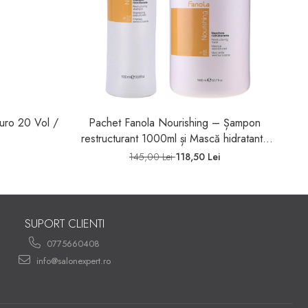
uro 20 Vol /
Pachet Fanola Nourishing – Șampon
Pa
restructurant 1000ml și Mască hidratantă
1500ml pentru păr uscat și degradat
Bl
145,00 Lei
118,50 Lei
100
SUPORT CLIENTI
0775660408
info@salonexpert.ro