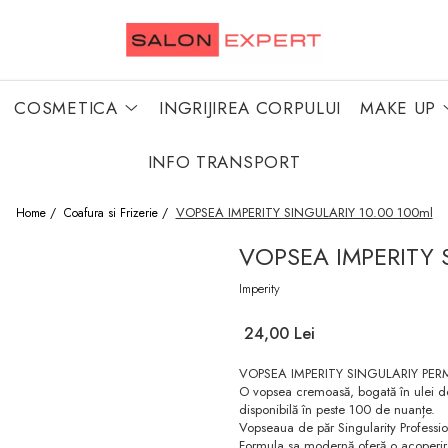
COSMETICA
INGRIJIREA CORPULUI
MAKE UP
INFO TRANSPORT
VOPSEA IMPERITY SINGULARIY 10.00 100ml
Home /
Coafura si Frizerie /
VOPSEA IMPERITY 
Imperity
24,00 Lei
VOPSEA IMPERITY SINGULARIY PE
O vopsea cremoasă, bogată în ulei de 
disponibilă în peste 100 de nuanțe.
Vopseaua de păr Singularity Professi
Formula sa modernă oferă o acoperire 