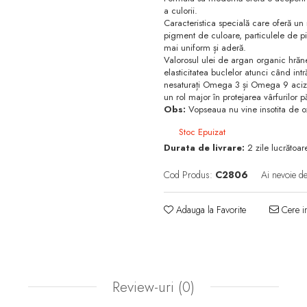
a culorii.
Caracteristica specială care oferă un
pigment de culoare, particulele de pi
mai uniform și aderă.
Valorosul ulei de argan organic hrăneș
elasticitatea buclelor atunci când intră
nesaturați Omega 3 și Omega 9 acizii
un rol major în protejarea vârfurilor pă
Obs:
Vopseaua nu vine insotita de ox
Stoc Epuizat
Durata de livrare:
2 zile lucrătoar
Cod Produs:
C2806
Ai nevoie de
Adauga la Favorite
Cere in
Review-uri
(0)