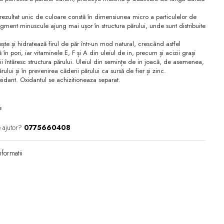
 rezultat unic de culoare constă în dimensiunea micro a particulelor de
gment minuscule ajung mai ușor în structura părului, unde sunt distribuite
te și hidratează firul de păr într-un mod natural, crescând astfel
 în pori, iar vitaminele E, F și A din uleiul de in, precum și acizii grași
 întăresc structura părului. Uleiul din semințe de in joacă, de asemenea,
rului și în prevenirea căderii părului ca sursă de fier și zinc.
idant. Oxidantul se achizitioneaza separat.
e
 ajutor?
0775660408
formatii