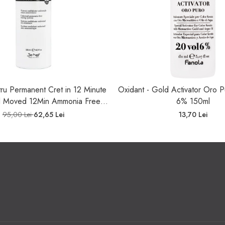
tru Permanent Cret in 12 Minute
Oxidant - Gold Activator Oro P
al Moved 12Min Ammonia Free
6% 150ml
stem Be Tech 500ml - Be Hair
95,00 Lei
62,65 Lei
13,70 Lei