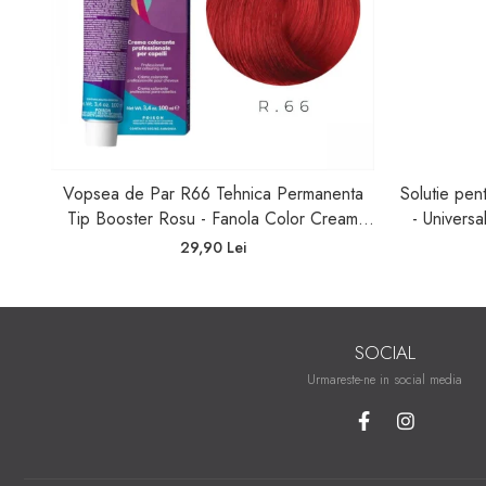
Vopsea de Par R66 Tehnica Permanenta
Solutie pen
Tip Booster Rosu - Fanola Color Cream
- Univers
Red Booster 100ml
Waving Sy
29,90 Lei
SOCIAL
Urmareste-ne in social media