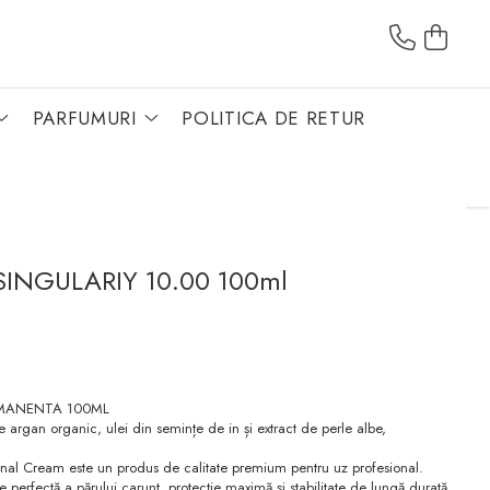
PARFUMURI
POLITICA DE RETUR
SINGULARIY 10.00 100ml
RMANENTA 100ML
argan organic, ulei din semințe de in și extract de perle albe,
onal Cream este un produs de calitate premium pentru uz profesional.
perfectă a părului carunt, protecție maximă și stabilitate de lungă durată