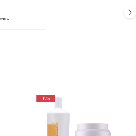
eview.
-18%