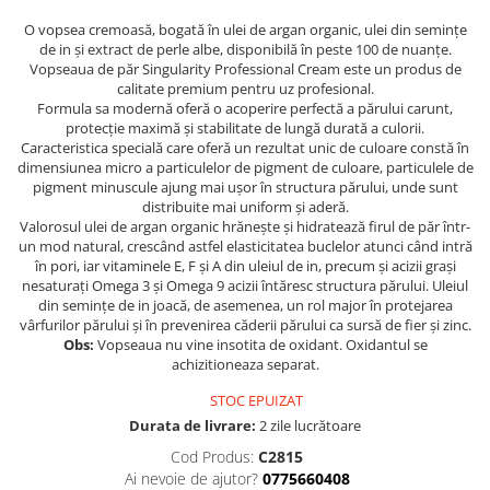
Ser / Ulei
O vopsea cremoasă, bogată în ulei de argan organic, ulei din semințe
Styling
de in și extract de perle albe, disponibilă în peste 100 de nuanțe.
Tratamente
Vopseaua de păr Singularity Professional Cream este un produs de
calitate premium pentru uz profesional.
Vopsea de par
Formula sa modernă oferă o acoperire perfectă a părului carunt,
protecție maximă și stabilitate de lungă durată a culorii.
Caracteristica specială care oferă un rezultat unic de culoare constă în
dimensiunea micro a particulelor de pigment de culoare, particulele de
pigment minuscule ajung mai ușor în structura părului, unde sunt
distribuite mai uniform și aderă.
Valorosul ulei de argan organic hrănește și hidratează firul de păr într-
un mod natural, crescând astfel elasticitatea buclelor atunci când intră
în pori, iar vitaminele E, F și A din uleiul de in, precum și acizii grași
nesaturați Omega 3 și Omega 9 acizii întăresc structura părului. Uleiul
din semințe de in joacă, de asemenea, un rol major în protejarea
vârfurilor părului și în prevenirea căderii părului ca sursă de fier și zinc.
Obs:
Vopseaua nu vine insotita de oxidant. Oxidantul se
achizitioneaza separat.
STOC EPUIZAT
Durata de livrare:
2 zile lucrătoare
Cod Produs:
C2815
Ai nevoie de ajutor?
0775660408