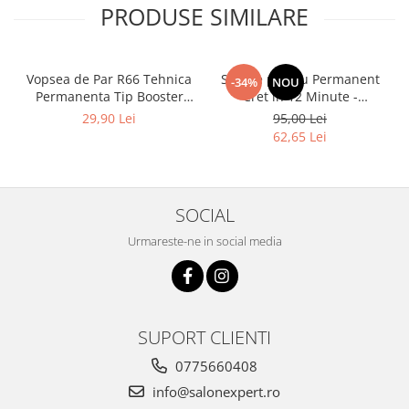
PRODUSE SIMILARE
Vopsea de Par R66 Tehnica
Solutie pentru Permanent
-34%
NOU
Permanenta Tip Booster
Cret in 12 Minute -
Rosu - Fanola Color Cream
Universal Moved 12Min
29,90 Lei
95,00 Lei
Red Booster 100ml
Ammonia Free Waving
62,65 Lei
System Be Tech 500ml - Be
Hair
SOCIAL
Urmareste-ne in social media
SUPORT CLIENTI
0775660408
info@salonexpert.ro