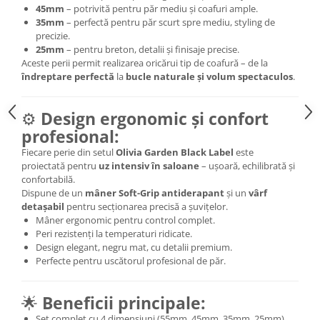
45mm
– potrivită pentru păr mediu și coafuri ample.
35mm
– perfectă pentru păr scurt spre mediu, styling de
precizie.
25mm
– pentru breton, detalii și finisaje precise.
Aceste perii permit realizarea oricărui tip de coafură – de la
îndreptare perfectă
la
bucle naturale și volum spectaculos
.
⚙️
Design ergonomic și confort
profesional:
Fiecare perie din setul
Olivia Garden Black Label
este
proiectată pentru
uz intensiv în saloane
– ușoară, echilibrată și
confortabilă.
Dispune de un
mâner Soft-Grip antiderapant
și un
vârf
detașabil
pentru secționarea precisă a șuvițelor.
Mâner ergonomic pentru control complet.
Peri rezistenți la temperaturi ridicate.
Design elegant, negru mat, cu detalii premium.
Perfecte pentru uscătorul profesional de păr.
🌟
Beneficii principale:
Set complet cu 4 dimensiuni (55mm, 45mm, 35mm, 25mm).