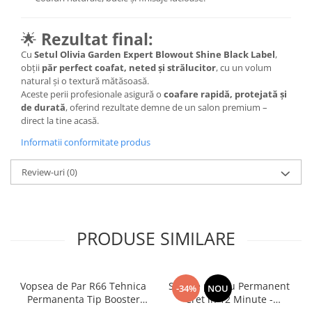
🌟
Rezultat final:
Cu
Setul Olivia Garden Expert Blowout Shine Black Label
,
obții
păr perfect coafat, neted și strălucitor
, cu un volum
natural și o textură mătăsoasă.
Aceste perii profesionale asigură o
coafare rapidă, protejată și
de durată
, oferind rezultate demne de un salon premium –
direct la tine acasă.
Informatii conformitate produs
Review-uri
(0)
PRODUSE SIMILARE
Vopsea de Par R66 Tehnica
Solutie pentru Permanent
-34%
NOU
Permanenta Tip Booster
Cret in 12 Minute -