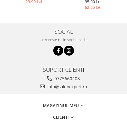
Rosu - Fanola Color Cream
Universal Moved 12Min
29,90 Lei
95,00 Lei
Red Booster 100ml
Ammonia Free Waving
62,65 Lei
System Be Tech 500ml - Be
Hair
SOCIAL
Urmareste-ne in social media
SUPORT CLIENTI
0775660408
info@salonexpert.ro
MAGAZINUL MEU
CLIENTI