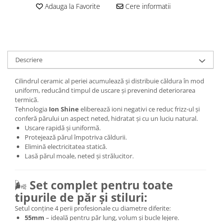
Adauga la Favorite
Cere informatii
Descriere
Cilindrul ceramic al periei acumulează și distribuie căldura în mod
uniform, reducând timpul de uscare și prevenind deteriorarea
termică.
Tehnologia
Ion Shine
eliberează ioni negativi ce reduc frizz-ul și
conferă părului un aspect neted, hidratat și cu un luciu natural.
Uscare rapidă și uniformă.
Protejează părul împotriva căldurii.
Elimină electricitatea statică.
Lasă părul moale, neted și strălucitor.
🌬️
Set complet pentru toate
tipurile de păr și stiluri:
Setul conține 4 perii profesionale cu diametre diferite:
55mm
– ideală pentru păr lung, volum și bucle lejere.