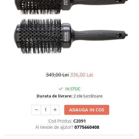
Ser / Ulei
Styling
Tratamente
Vopsea de par
349,00 Lei
336,00 Lei
IN STOC
Durata de livrare:
2 zile lucrătoare
ADAUGA IN COS
Cod Produs:
C2091
Ai nevoie de ajutor?
0775660408