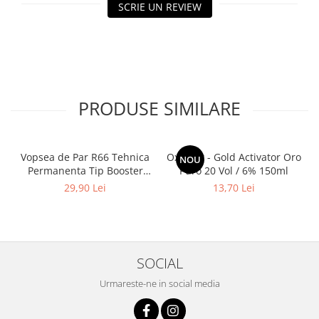
SCRIE UN REVIEW
PRODUSE SIMILARE
Vopsea de Par R66 Tehnica
Oxidant - Gold Activator Oro
NOU
Permanenta Tip Booster
Puro 20 Vol / 6% 150ml
Rosu - Fanola Color Cream
29,90 Lei
13,70 Lei
Red Booster 100ml
SOCIAL
Urmareste-ne in social media