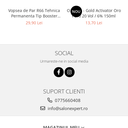
Vopsea de Par R66 Tehnica
Oxidant - Gold Activator Oro
NOU
Permanenta Tip Booster
Puro 20 Vol / 6% 150ml
Rosu - Fanola Color Cream
29,90 Lei
13,70 Lei
Red Booster 100ml
SOCIAL
Urmareste-ne in social media
SUPORT CLIENTI
0775660408
info@salonexpert.ro
MAGAZINUL MEU