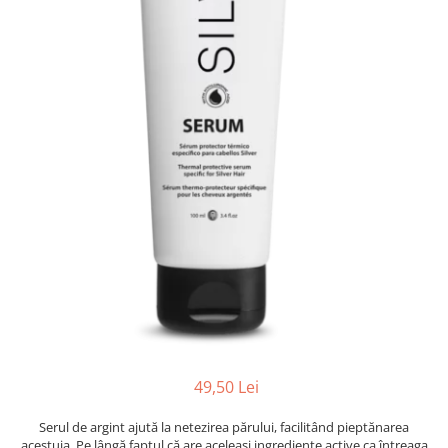
Ser / Ulei
Styling
Tratamente
Vopsea de par
49,50 Lei
Serul de argint ajută la netezirea părului, facilitând pieptănarea
acestuia. Pe lângă faptul că are aceleași ingrediente active ca întreaga