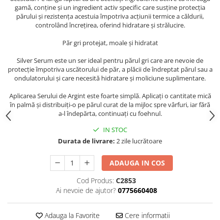
gamă, conține și un ingredient activ specific care susține protecția
părului și rezistența acestuia împotriva acțiunii termice a căldurii,
controlând încrețirea, oferind hidratare și strălucire.
Păr gri protejat, moale și hidratat
Silver Serum este un ser ideal pentru părul gri care are nevoie de
protecție împotriva uscătorului de păr, a plăcii de îndreptat părul sau a
ondulatorului și care necesită hidratare și moliciune suplimentare.
Aplicarea Serului de Argint este foarte simplă. Aplicați o cantitate mică
în palmă și distribuiți-o pe părul curat de la mijloc spre vârfuri, iar fără
a-l îndepărta, continuați cu foehnul.
IN STOC
Durata de livrare:
2 zile lucrătoare
ADAUGA IN COS
Cod Produs:
C2853
Ai nevoie de ajutor?
0775660408
Adauga la Favorite
Cere informatii