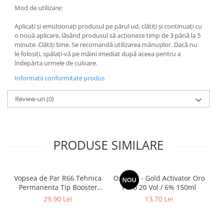
Mod de utilizare:
Aplicați și emulsionați produsul pe părul ud, clătiți și continuați cu
o nouă aplicare, lăsând produsul să acționeze timp de 3 până la 5
minute. Clătiți bine. Se recomandă utilizarea mănușilor. Dacă nu
le folosiți, spălați-vă pe mâini imediat după aceea pentru a
îndepărta urmele de culoare.
Informatii conformitate produs
Review-uri
(0)
PRODUSE SIMILARE
Vopsea de Par R66 Tehnica
Oxidant - Gold Activator Oro
NOU
Permanenta Tip Booster
Puro 20 Vol / 6% 150ml
Rosu - Fanola Color Cream
29,90 Lei
13,70 Lei
Red Booster 100ml