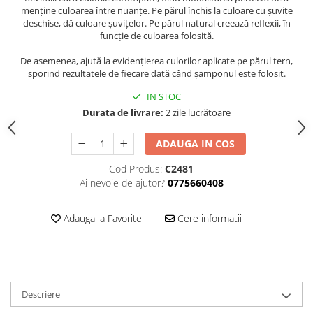
menține culoarea între nuanțe. Pe părul închis la culoare cu șuvițe
deschise, dă culoare șuvițelor. Pe părul natural creează reflexii, în
funcție de culoarea folosită.
De asemenea, ajută la evidențierea culorilor aplicate pe părul tern,
sporind rezultatele de fiecare dată când șamponul este folosit.
IN STOC
Durata de livrare:
2 zile lucrătoare
ADAUGA IN COS
Cod Produs:
C2481
Ai nevoie de ajutor?
0775660408
Adauga la Favorite
Cere informatii
Descriere