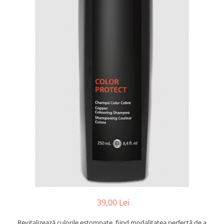
Ser / Ulei
Styling
Tratamente
Vopsea de par
39,00 Lei
Revitalizează culorile estompate, fiind modalitatea perfectă de a