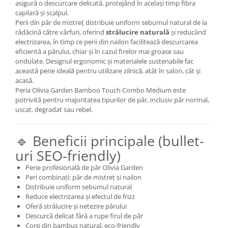
asigură o descurcare delicată, protejând în același timp fibra
capilară și scalpul.
Perii din păr de mistreț distribuie uniform sebumul natural de la
rădăcină către vârfuri, oferind
strălucire naturală
și reducând
electrizarea, în timp ce perii din nailon facilitează descurcarea
eficientă a părului, chiar și în cazul firelor mai groase sau
ondulate. Designul ergonomic și materialele sustenabile fac
această perie ideală pentru utilizare zilnică, atât în salon, cât și
acasă.
Peria Olivia Garden Bamboo Touch Combo Medium este
potrivită pentru majoritatea tipurilor de păr, inclusiv păr normal,
uscat, degradat sau rebel.
🔹 Beneficii principale (bullet-
uri SEO-friendly)
Perie profesională de păr Olivia Garden
Peri combinați: păr de mistreț și nailon
Distribuie uniform sebumul natural
Reduce electrizarea și efectul de frizz
Oferă strălucire și netezire părului
Descurcă delicat fără a rupe firul de păr
Corp din bambus natural, eco-friendly