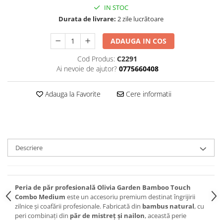
IN STOC
Durata de livrare:
2 zile lucrătoare
ADAUGA IN COS
Cod Produs:
C2291
Ai nevoie de ajutor?
0775660408
Adauga la Favorite
Cere informatii
Descriere
Peria de păr profesională Olivia Garden Bamboo Touch
Combo Medium
este un accesoriu premium destinat îngrijirii
zilnice și coafării profesionale. Fabricată din
bambus natural
, cu
peri combinați din
păr de mistreț și nailon
, această perie