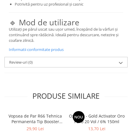
Potrivită pentru uz profesional și casnic
🔹 Mod de utilizare
Utilizați pe părul uscat sau ușor umed, începând de la vârfuri și
continuând spre rădăcină. Ideală pentru descurcare, netezire și
coafare zilnică.
Informatii conformitate produs
Review-uri
(0)
PRODUSE SIMILARE
Vopsea de Par R66 Tehnica
Oxidant - Gold Activator Oro
NOU
Permanenta Tip Booster
Puro 20 Vol / 6% 150ml
Rosu - Fanola Color Cream
29,90 Lei
13,70 Lei