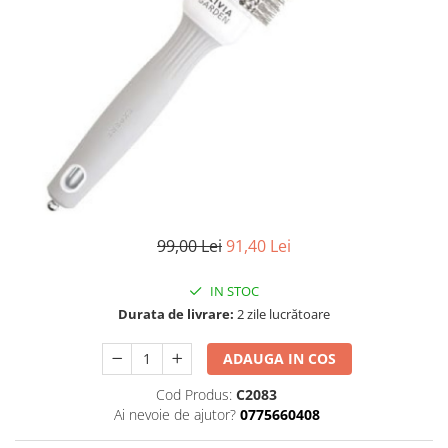
Ser / Ulei
Styling
Tratamente
Vopsea de par
99,00 Lei
91,40 Lei
IN STOC
Durata de livrare:
2 zile lucrătoare
ADAUGA IN COS
Cod Produs:
C2083
Ai nevoie de ajutor?
0775660408