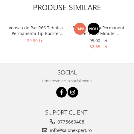
PRODUSE SIMILARE
Vopsea de Par R66 Tehnica
Solutie pentru Permanent
-34%
NOU
Permanenta Tip Booster
Cret in 12 Minute -
Rosu - Fanola Color Cream
Universal Moved 12Min
29,90 Lei
95,00 Lei
Red Booster 100ml
Ammonia Free Waving
62,65 Lei
System Be Tech 500ml - Be
Hair
SOCIAL
Urmareste-ne in social media
SUPORT CLIENTI
0775660408
info@salonexpert.ro