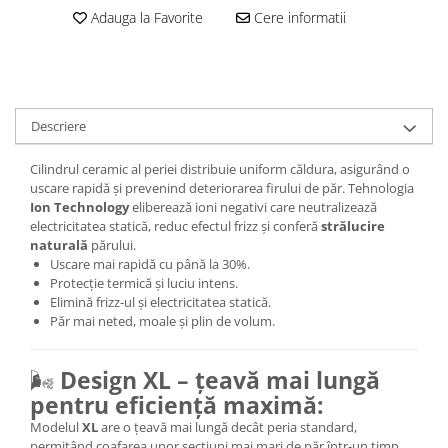
Adauga la Favorite
Cere informatii
Descriere
Cilindrul ceramic al periei distribuie uniform căldura, asigurând o
uscare rapidă și prevenind deteriorarea firului de păr. Tehnologia
Ion Technology
eliberează ioni negativi care neutralizează
electricitatea statică, reduc efectul frizz și conferă
strălucire
naturală
părului.
Uscare mai rapidă cu până la 30%.
Protecție termică și luciu intens.
Elimină frizz-ul și electricitatea statică.
Păr mai neted, moale și plin de volum.
🌬️
Design XL – țeavă mai lungă
pentru eficiență maximă:
Modelul
XL
are o țeavă mai lungă decât peria standard,
permițând coafarea unor secțiuni mai mari de păr într-un timp