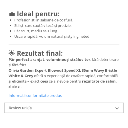
💼
Ideal pentru:
Profesioniști în saloane de coafură.
Stiliști care caută viteză și precizie.
Păr scurt, mediu sau lung.
Uscare rapidă, volum natural și styling neted.
🌟
Rezultat final:
Păr perfect aranjat, voluminos și strălucitor
, fără deteriorare
și fără frizz.
Olivia Garden Expert Blowout Speed XL 35mm Wavy Bristle
White & Grey
oferă o experiență de coafare rapidă, confortabilă
și eficientă – exact ceea ce ai nevoie pentru
rezultate de salon,
zi de zi
.
Informatii conformitate produs
Review-uri
(0)