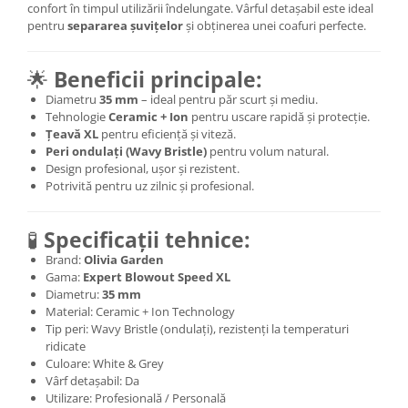
confort în timpul utilizării îndelungate. Vârful detașabil este ideal
pentru
separarea șuvițelor
și obținerea unei coafuri perfecte.
🌟
Beneficii principale:
Diametru
35 mm
– ideal pentru păr scurt și mediu.
Tehnologie
Ceramic + Ion
pentru uscare rapidă și protecție.
Țeavă XL
pentru eficiență și viteză.
Peri ondulați (Wavy Bristle)
pentru volum natural.
Design profesional, ușor și rezistent.
Potrivită pentru uz zilnic și profesional.
🧪
Specificații tehnice:
Brand:
Olivia Garden
Gama:
Expert Blowout Speed XL
Diametru:
35 mm
Material: Ceramic + Ion Technology
Tip peri: Wavy Bristle (ondulați), rezistenți la temperaturi
ridicate
Culoare: White & Grey
Vârf detașabil: Da
Utilizare: Profesională / Personală