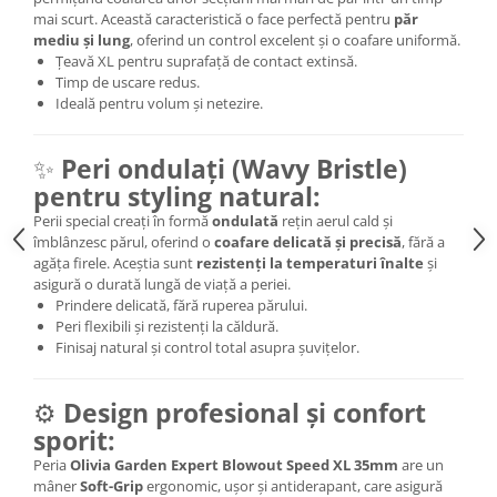
mai scurt. Această caracteristică o face perfectă pentru
păr
mediu și lung
, oferind un control excelent și o coafare uniformă.
Țeavă XL pentru suprafață de contact extinsă.
Timp de uscare redus.
Ideală pentru volum și netezire.
✨
Peri ondulați (Wavy Bristle)
pentru styling natural:
Perii special creați în formă
ondulată
rețin aerul cald și
îmblânzesc părul, oferind o
coafare delicată și precisă
, fără a
agăța firele. Aceștia sunt
rezistenți la temperaturi înalte
și
asigură o durată lungă de viață a periei.
Prindere delicată, fără ruperea părului.
Peri flexibili și rezistenți la căldură.
Finisaj natural și control total asupra șuvițelor.
⚙️
Design profesional și confort
sporit:
Peria
Olivia Garden Expert Blowout Speed XL 35mm
are un
mâner
Soft-Grip
ergonomic, ușor și antiderapant, care asigură