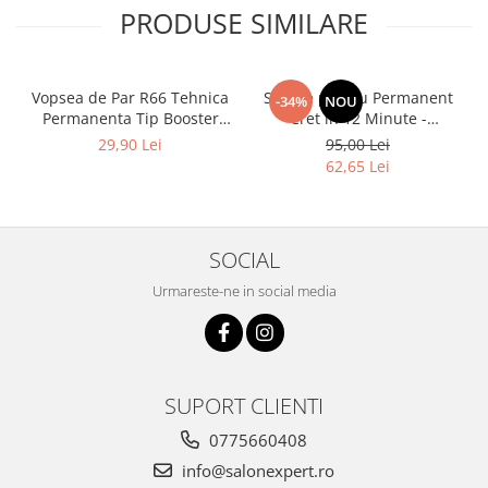
PRODUSE SIMILARE
Vopsea de Par R66 Tehnica
Solutie pentru Permanent
-34%
NOU
Permanenta Tip Booster
Cret in 12 Minute -
Rosu - Fanola Color Cream
Universal Moved 12Min
29,90 Lei
95,00 Lei
Red Booster 100ml
Ammonia Free Waving
62,65 Lei
System Be Tech 500ml - Be
Hair
SOCIAL
Urmareste-ne in social media
SUPORT CLIENTI
0775660408
info@salonexpert.ro