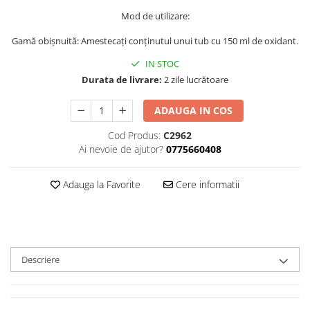
Ser / Ulei
Mod de utilizare:
Styling
Gamă obișnuită: Amestecați conținutul unui tub cu 150 ml de oxidant.
Tratamente
IN STOC
Vopsea de par
Durata de livrare:
2 zile lucrătoare
ADAUGA IN COS
Cod Produs:
C2962
Ai nevoie de ajutor?
0775660408
Adauga la Favorite
Cere informatii
Descriere