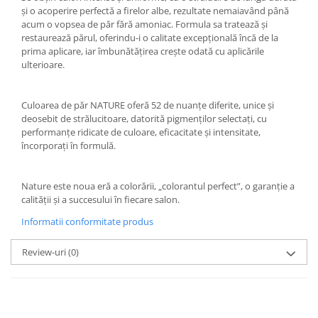
și o acoperire perfectă a firelor albe, rezultate nemaiavând până
acum o vopsea de păr fără amoniac. Formula sa tratează și
restaurează părul, oferindu-i o calitate excepțională încă de la
prima aplicare, iar îmbunătățirea crește odată cu aplicările
ulterioare.
Culoarea de păr NATURE oferă 52 de nuanțe diferite, unice și
deosebit de strălucitoare, datorită pigmenților selectați, cu
performanțe ridicate de culoare, eficacitate și intensitate,
încorporați în formulă.
Nature este noua eră a colorării, „colorantul perfect”, o garanție a
calității și a succesului în fiecare salon.
Informatii conformitate produs
Review-uri
(0)