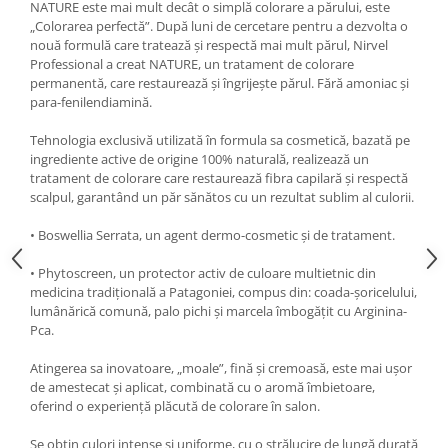
NATURE este mai mult decât o simplă colorare a părului, este
„Colorarea perfectă”. După luni de cercetare pentru a dezvolta o
nouă formulă care tratează și respectă mai mult părul, Nirvel
Professional a creat NATURE, un tratament de colorare
permanentă, care restaurează și îngrijește părul. Fără amoniac și
para-fenilendiamină.
Tehnologia exclusivă utilizată în formula sa cosmetică, bazată pe
ingrediente active de origine 100% naturală, realizează un
tratament de colorare care restaurează fibra capilară și respectă
scalpul, garantând un păr sănătos cu un rezultat sublim al culorii.
• Boswellia Serrata, un agent dermo-cosmetic și de tratament.
• Phytoscreen, un protector activ de culoare multietnic din
medicina tradițională a Patagoniei, compus din: coada-șoricelului,
lumânărică comună, palo pichi și marcela îmbogățit cu Arginina-
Pca.
Atingerea sa inovatoare, „moale”, fină și cremoasă, este mai ușor
de amestecat și aplicat, combinată cu o aromă îmbietoare,
oferind o experiență plăcută de colorare în salon.
Se obțin culori intense și uniforme, cu o strălucire de lungă durată