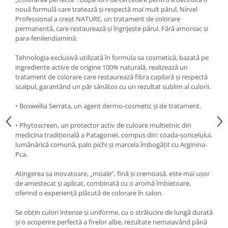
nouă formulă care tratează și respectă mai mult părul, Nirvel
Professional a creat NATURE, un tratament de colorare
permanentă, care restaurează și îngrijește părul. Fără amoniac și
para-fenilendiamină.
Tehnologia exclusivă utilizată în formula sa cosmetică, bazată pe
ingrediente active de origine 100% naturală, realizează un
tratament de colorare care restaurează fibra capilară și respectă
scalpul, garantând un păr sănătos cu un rezultat sublim al culorii.
• Boswellia Serrata, un agent dermo-cosmetic și de tratament.
• Phytoscreen, un protector activ de culoare multietnic din
medicina tradițională a Patagoniei, compus din: coada-șoricelului,
lumânărică comună, palo pichi și marcela îmbogățit cu Arginina-
Pca.
Atingerea sa inovatoare, „moale”, fină și cremoasă, este mai ușor
de amestecat și aplicat, combinată cu o aromă îmbietoare,
oferind o experiență plăcută de colorare în salon.
Se obțin culori intense și uniforme, cu o strălucire de lungă durată
și o acoperire perfectă a firelor albe, rezultate nemaiavând până