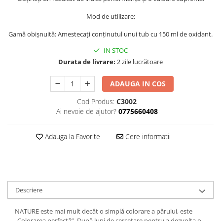
Ser / Ulei
Styling
Mod de utilizare:
Tratamente
Gamă obișnuită: Amestecați conținutul unui tub cu 150 ml de oxidant.
Vopsea de par
IN STOC
Durata de livrare:
2 zile lucrătoare
ADAUGA IN COS
Cod Produs:
C3002
Ai nevoie de ajutor?
0775660408
Adauga la Favorite
Cere informatii
Descriere
NATURE este mai mult decât o simplă colorare a părului, este
„Colorarea perfectă”. După luni de cercetare pentru a dezvolta o