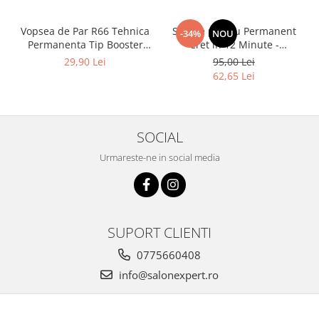
Vopsea de Par R66 Tehnica
Solutie pentru Permanent
-34%
NOU
Permanenta Tip Booster
Cret in 12 Minute -
Rosu - Fanola Color Cream
Universal Moved 12Min
29,90 Lei
95,00 Lei
Red Booster 100ml
Ammonia Free Waving
62,65 Lei
System Be Tech 500ml - Be
Hair
SOCIAL
Urmareste-ne in social media
SUPORT CLIENTI
0775660408
info@salonexpert.ro