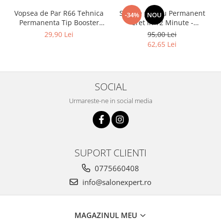
Vopsea de Par R66 Tehnica
Solutie pentru Permanent
-34%
NOU
Permanenta Tip Booster
Cret in 12 Minute -
Rosu - Fanola Color Cream
Universal Moved 12Min
29,90 Lei
95,00 Lei
Red Booster 100ml
Ammonia Free Waving
62,65 Lei
System Be Tech 500ml - Be
Hair
SOCIAL
Urmareste-ne in social media
SUPORT CLIENTI
0775660408
info@salonexpert.ro
MAGAZINUL MEU