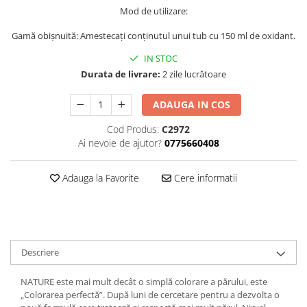
Ser / Ulei
Mod de utilizare:
Styling
Gamă obișnuită: Amestecați conținutul unui tub cu 150 ml de oxidant.
Tratamente
IN STOC
Vopsea de par
Durata de livrare:
2 zile lucrătoare
ADAUGA IN COS
Cod Produs:
C2972
Ai nevoie de ajutor?
0775660408
Adauga la Favorite
Cere informatii
Descriere
NATURE este mai mult decât o simplă colorare a părului, este
„Colorarea perfectă”. După luni de cercetare pentru a dezvolta o