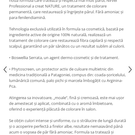
nouă formulă care tratează și respectă mai mult părul, Nirvel
Professional a creat NATURE, un tratament de colorare
permanentă, care restaurează și îngrijește părul. Fără amoniac și
para-fenilendiamină.
Tehnologia exclusivă utilizată în formula sa cosmetică, bazată pe
ingrediente active de origine 100% naturală, realizează un
tratament de colorare care restaurează fibra capilară și respectă
scalpul, garantând un păr sănătos cu un rezultat sublim al culorii.
• Boswellia Serrata, un agent dermo-cosmetic și de tratament.
• Phytoscreen, un protector activ de culoare multietnic din
medicina tradițională a Patagoniei, compus din: coada-șoricelului,
lumânărică comună, palo pichi și marcela îmbogățit cu Arginina-
Pca.
Atingerea sa inovatoare, „moale”, fină și cremoasă, este mai ușor
de amestecat și aplicat, combinată cu o aromă îmbietoare,
oferind o experiență plăcută de colorare în salon.
Se obțin culori intense și uniforme, cu o strălucire de lungă durată
și o acoperire perfectă a firelor albe, rezultate nemaiavând până
acum o vopsea de păr fără amoniac. Formula sa tratează și