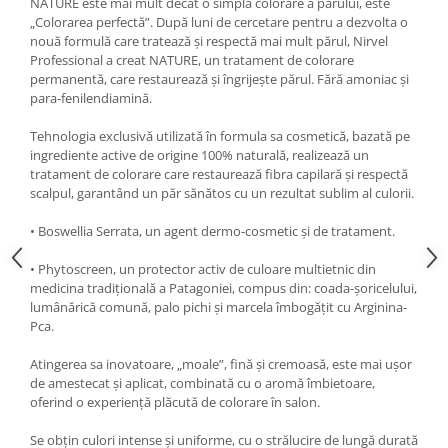
NATURE este mai mult decât o simplă colorare a părului, este
„Colorarea perfectă”. După luni de cercetare pentru a dezvolta o
nouă formulă care tratează și respectă mai mult părul, Nirvel
Professional a creat NATURE, un tratament de colorare
permanentă, care restaurează și îngrijește părul. Fără amoniac și
para-fenilendiamină.
Tehnologia exclusivă utilizată în formula sa cosmetică, bazată pe
ingrediente active de origine 100% naturală, realizează un
tratament de colorare care restaurează fibra capilară și respectă
scalpul, garantând un păr sănătos cu un rezultat sublim al culorii.
• Boswellia Serrata, un agent dermo-cosmetic și de tratament.
• Phytoscreen, un protector activ de culoare multietnic din
medicina tradițională a Patagoniei, compus din: coada-șoricelului,
lumânărică comună, palo pichi și marcela îmbogățit cu Arginina-
Pca.
Atingerea sa inovatoare, „moale”, fină și cremoasă, este mai ușor
de amestecat și aplicat, combinată cu o aromă îmbietoare,
oferind o experiență plăcută de colorare în salon.
Se obțin culori intense și uniforme, cu o strălucire de lungă durată