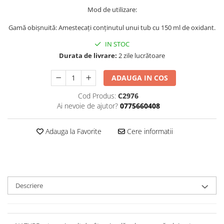
Ser / Ulei
Mod de utilizare:
Styling
Gamă obișnuită: Amestecați conținutul unui tub cu 150 ml de oxidant.
Tratamente
IN STOC
Vopsea de par
Durata de livrare:
2 zile lucrătoare
ADAUGA IN COS
Cod Produs:
C2976
Ai nevoie de ajutor?
0775660408
Adauga la Favorite
Cere informatii
Descriere