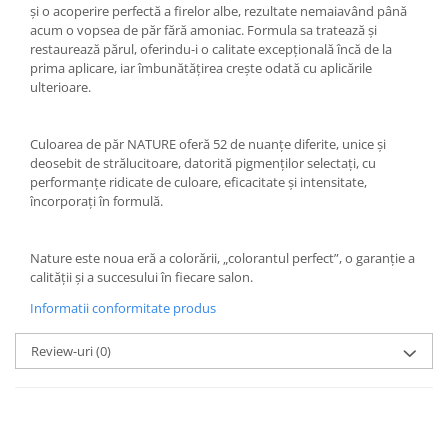
și o acoperire perfectă a firelor albe, rezultate nemaiavând până
acum o vopsea de păr fără amoniac. Formula sa tratează și
restaurează părul, oferindu-i o calitate excepțională încă de la
prima aplicare, iar îmbunătățirea crește odată cu aplicările
ulterioare.
Culoarea de păr NATURE oferă 52 de nuanțe diferite, unice și
deosebit de strălucitoare, datorită pigmenților selectați, cu
performanțe ridicate de culoare, eficacitate și intensitate,
încorporați în formulă.
Nature este noua eră a colorării, „colorantul perfect”, o garanție a
calității și a succesului în fiecare salon.
Informatii conformitate produs
Review-uri
(0)