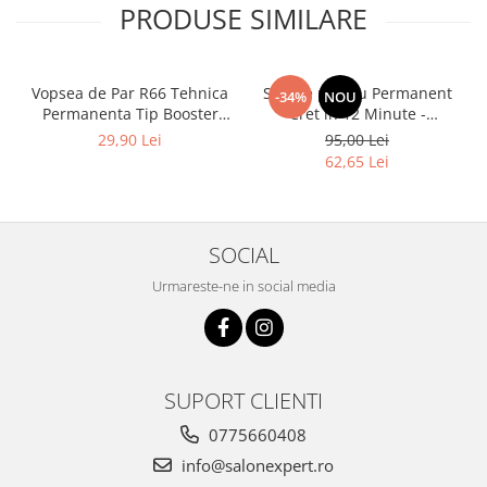
PRODUSE SIMILARE
Vopsea de Par R66 Tehnica
Solutie pentru Permanent
-34%
NOU
Permanenta Tip Booster
Cret in 12 Minute -
Rosu - Fanola Color Cream
Universal Moved 12Min
29,90 Lei
95,00 Lei
Red Booster 100ml
Ammonia Free Waving
62,65 Lei
System Be Tech 500ml - Be
Hair
SOCIAL
Urmareste-ne in social media
SUPORT CLIENTI
0775660408
info@salonexpert.ro