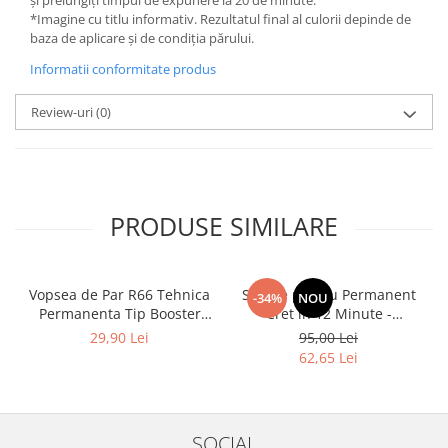
și prelungiți timpul de expunere la 20 de minute.
*Imagine cu titlu informativ. Rezultatul final al culorii depinde de
baza de aplicare și de condiția părului.
Informatii conformitate produs
Review-uri
(0)
PRODUSE SIMILARE
Vopsea de Par R66 Tehnica
Solutie pentru Permanent
-34%
NOU
Permanenta Tip Booster
Cret in 12 Minute -
Rosu - Fanola Color Cream
Universal Moved 12Min
29,90 Lei
95,00 Lei
Red Booster 100ml
Ammonia Free Waving
62,65 Lei
System Be Tech 500ml - Be
Hair
SOCIAL