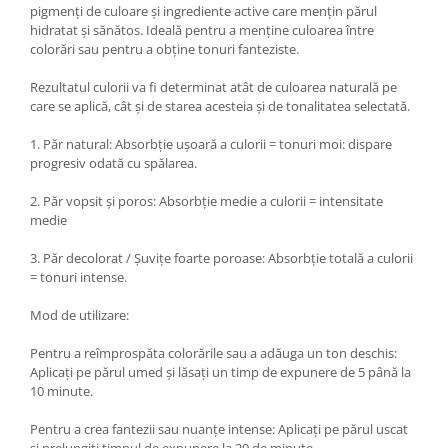
pigmenți de culoare și ingrediente active care mențin părul
hidratat și sănătos. Ideală pentru a menține culoarea între
colorări sau pentru a obține tonuri fanteziste.
Rezultatul culorii va fi determinat atât de culoarea naturală pe
care se aplică, cât și de starea acesteia și de tonalitatea selectată.
1. Păr natural: Absorbție ușoară a culorii = tonuri moi: dispare
progresiv odată cu spălarea.
2. Păr vopsit și poros: Absorbție medie a culorii = intensitate
medie
3. Păr decolorat / Șuvițe foarte poroase: Absorbție totală a culorii
= tonuri intense.
Mod de utilizare:
Pentru a reîmprospăta colorările sau a adăuga un ton deschis:
Aplicați pe părul umed și lăsați un timp de expunere de 5 până la
10 minute.
Pentru a crea fantezii sau nuanțe intense: Aplicați pe părul uscat