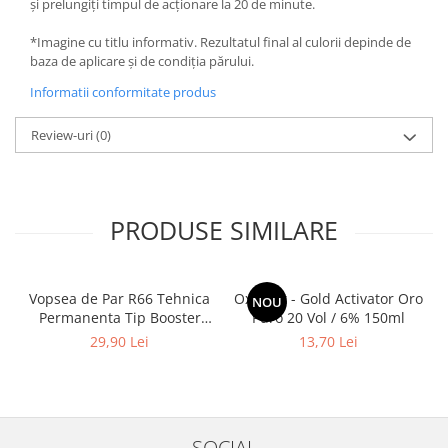
și prelungiți timpul de acționare la 20 de minute.
*Imagine cu titlu informativ. Rezultatul final al culorii depinde de
baza de aplicare și de condiția părului.
Informatii conformitate produs
Review-uri
(0)
PRODUSE SIMILARE
Vopsea de Par R66 Tehnica
Oxidant - Gold Activator Oro
NOU
Permanenta Tip Booster
Puro 20 Vol / 6% 150ml
Rosu - Fanola Color Cream
29,90 Lei
13,70 Lei
Red Booster 100ml
SOCIAL