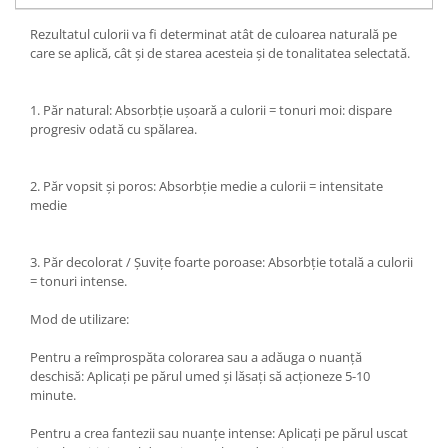
Rezultatul culorii va fi determinat atât de culoarea naturală pe
care se aplică, cât și de starea acesteia și de tonalitatea selectată.
1. Păr natural: Absorbție ușoară a culorii = tonuri moi: dispare
progresiv odată cu spălarea.
2. Păr vopsit și poros: Absorbție medie a culorii = intensitate
medie
3. Păr decolorat / Șuvițe foarte poroase: Absorbție totală a culorii
= tonuri intense.
Mod de utilizare:
Pentru a reîmprospăta colorarea sau a adăuga o nuanță
deschisă: Aplicați pe părul umed și lăsați să acționeze 5-10
minute.
Pentru a crea fantezii sau nuanțe intense: Aplicați pe părul uscat