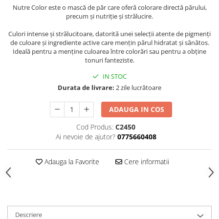
Nutre Color este o mască de păr care oferă colorare directă părului,
precum și nutriție și strălucire.
Culori intense și strălucitoare, datorită unei selecții atente de pigmenți
de culoare și ingrediente active care mențin părul hidratat și sănătos.
Ideală pentru a menține culoarea între colorări sau pentru a obține
tonuri fanteziste.
IN STOC
Durata de livrare:
2 zile lucrătoare
ADAUGA IN COS
Cod Produs:
C2450
Ai nevoie de ajutor?
0775660408
Adauga la Favorite
Cere informatii
Descriere