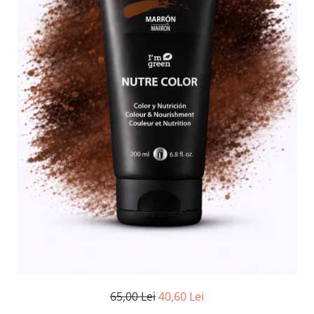
Ser / Ulei
Styling
Tratamente
Vopsea de par
65,00 Lei
40,60 Lei