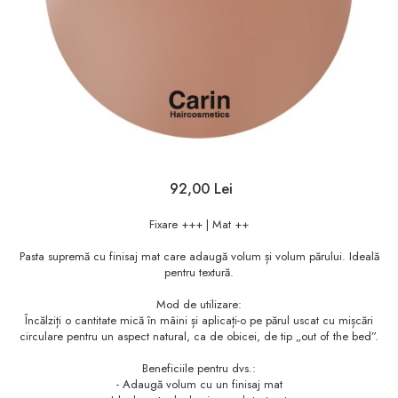
Sampon
Ser / Ulei
Styling
Tratamente
Vopsea de par
92,00 Lei
Fixare +++ | Mat ++
Pasta supremă cu finisaj mat care adaugă volum și volum părului. Ideală
pentru textură.
Mod de utilizare:
Încălziți o cantitate mică în mâini și aplicați-o pe părul uscat cu mișcări
circulare pentru un aspect natural, ca de obicei, de tip „out of the bed”.
Beneficiile pentru dvs.:
- Adaugă volum cu un finisaj mat