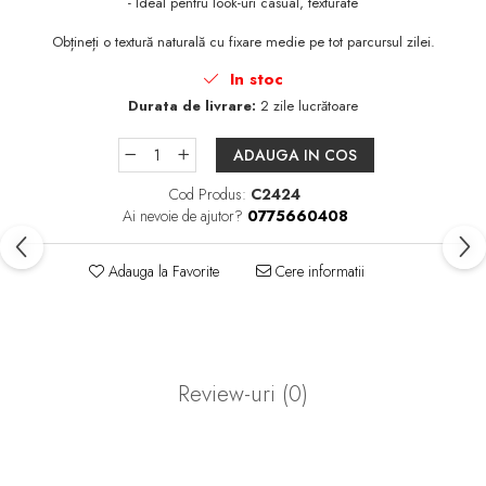
- Ideal pentru look-uri casual, texturate
Obțineți o textură naturală cu fixare medie pe tot parcursul zilei.
In stoc
Durata de livrare:
2 zile lucrătoare
ADAUGA IN COS
Cod Produs:
C2424
Ai nevoie de ajutor?
0775660408
Adauga la Favorite
Cere informatii
Review-uri
(0)