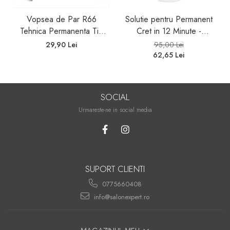
Vopsea de Par R66
Solutie pentru Permanent
Tehnica Permanenta Tip
Cret in 12 Minute -
Booster Rosu - Fanola
Universal Moved 12Min
29,90 Lei
95,00 Lei
Color Cream Red Booster
Ammonia Free Waving
62,65 Lei
100ml
System Be Tech 500ml -
Be Hair
SOCIAL
Urmareste-ne in social media
SUPORT CLIENTI
0775660408
info@salonexpert.ro