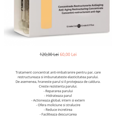
Ser / Ulei
Styling
Tratamente
Vopsea de par
120,00 Lei
60,00 Lei
Tratament concentrat anti-imbatranire pentru par, care
restructureaza si imbunatateste elasticitatea parului.
De asemenea, hraneste parul si il protejeaza de caldura.
Creste rezistenta parului.
- Repararea parului
- Hidrateaza parul
- Actioneaza global, intern si extern
- Ofera moliciune si stralucire
- Reduce incretirea
- Faciliteaza descurcarea