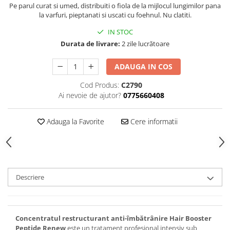
Pe parul curat si umed, distribuiti o fiola de la mijlocul lungimilor pana
la varfuri, pieptanati si uscati cu foehnul. Nu clatiti.
IN STOC
Durata de livrare:
2 zile lucrătoare
ADAUGA IN COS
Cod Produs:
C2790
Ai nevoie de ajutor?
0775660408
Adauga la Favorite
Cere informatii
Descriere
Concentratul restructurant anti-îmbătrânire Hair Booster
Peptide Renew
este un tratament profesional intensiv sub