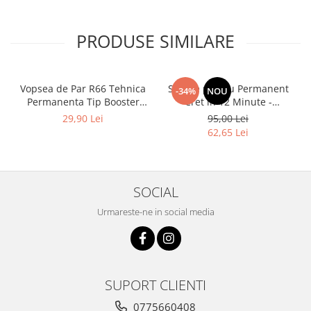
PRODUSE SIMILARE
Vopsea de Par R66 Tehnica
Solutie pentru Permanent
-34%
NOU
Permanenta Tip Booster
Cret in 12 Minute -
Rosu - Fanola Color Cream
Universal Moved 12Min
29,90 Lei
95,00 Lei
Red Booster 100ml
Ammonia Free Waving
62,65 Lei
System Be Tech 500ml - Be
Hair
SOCIAL
Urmareste-ne in social media
SUPORT CLIENTI
0775660408