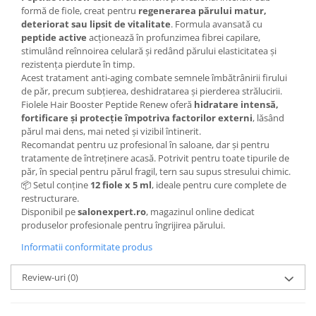
formă de fiole, creat pentru
regenerarea părului matur,
deteriorat sau lipsit de vitalitate
. Formula avansată cu
peptide active
acționează în profunzimea fibrei capilare,
stimulând reînnoirea celulară și redând părului elasticitatea și
rezistența pierdute în timp.
Acest tratament anti-aging combate semnele îmbătrânirii firului
de păr, precum subțierea, deshidratarea și pierderea strălucirii.
Fiolele Hair Booster Peptide Renew oferă
hidratare intensă,
fortificare și protecție împotriva factorilor externi
, lăsând
părul mai dens, mai neted și vizibil întinerit.
Recomandat pentru uz profesional în saloane, dar și pentru
tratamente de întreținere acasă. Potrivit pentru toate tipurile de
păr, în special pentru părul fragil, tern sau supus stresului chimic.
📦 Setul conține
12 fiole x 5 ml
, ideale pentru cure complete de
restructurare.
Disponibil pe
salonexpert.ro
, magazinul online dedicat
produselor profesionale pentru îngrijirea părului.
Informatii conformitate produs
Review-uri
(0)