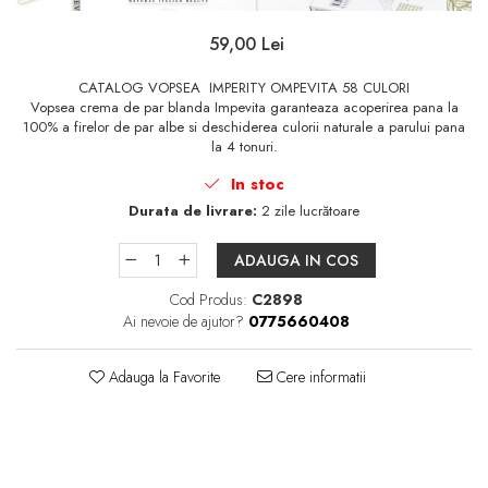
Sampon
59,00 Lei
Ser / Ulei
CATALOG VOPSEA IMPERITY OMPEVITA 58 CULORI
Styling
Vopsea crema de par blanda Impevita garanteaza acoperirea pana la
Tratamente
100% a firelor de par albe si deschiderea culorii naturale a parului pana
la 4 tonuri.
Vopsea de par
In stoc
Durata de livrare:
2 zile lucrătoare
ADAUGA IN COS
Cod Produs:
C2898
Ai nevoie de ajutor?
0775660408
Adauga la Favorite
Cere informatii