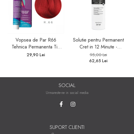
Vopsea de Par R66
Solutie pentru Permanent
Tehnica Permanenta Tip
Cret in 12 Minute -
Booster Rosu - Fanola
Universal Moved 12Min
29,90 Lei
95,00 Lei
Color Cream Red Booster
Ammonia Free Waving
62,65 Lei
100ml
System Be Tech 500ml -
Be Hair
SOCIAL
Urmareste-ne in social media
SUPORT CLIENTI