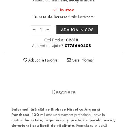
produsului. Fără clătire, treceți la uscare.
In stoc
Durata de livrare:
2 zile lucrătoare
ADAUGA IN COS
Cod Produs:
C2318
Ai nevoie de ajutor?
0775660408
Adauga la Favorite
Cere informatii
Descriere
Balsamul fără clătire Biphase Nirvel cu Argan și
Panthenol 100 ml
este un tratament profesional leave-in
destinat
hidratării, regenerării și protejării părului uscat,
deteriorat sau lipsit de vitalitate
. Formula sa bifazică