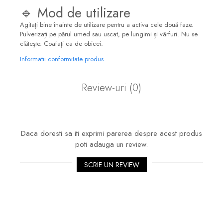
🔹 Mod de utilizare
Agitați bine înainte de utilizare pentru a activa cele două faze.
Pulverizați pe părul umed sau uscat, pe lungimi și vârfuri. Nu se
clătește. Coafați ca de obicei.
Informatii conformitate produs
Review-uri
(0)
Daca doresti sa iti exprimi parerea despre acest produs
poti adauga un review.
SCRIE UN REVIEW