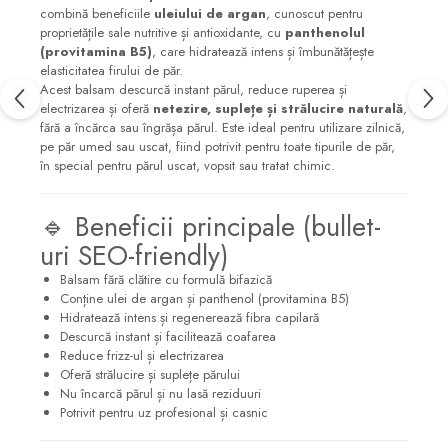
combină beneficiile
uleiului de argan
, cunoscut pentru
proprietățile sale nutritive și antioxidante, cu
panthenolul
(provitamina B5)
, care hidratează intens și îmbunătățește
elasticitatea firului de păr.
Acest balsam descurcă instant părul, reduce ruperea și
electrizarea și oferă
netezire, suplețe și strălucire naturală
,
fără a încărca sau îngrășa părul. Este ideal pentru utilizare zilnică,
pe păr umed sau uscat, fiind potrivit pentru toate tipurile de păr,
în special pentru părul uscat, vopsit sau tratat chimic.
🔹 Beneficii principale (bullet-
uri SEO-friendly)
Balsam fără clătire cu formulă bifazică
Conține ulei de argan și panthenol (provitamina B5)
Hidratează intens și regenerează fibra capilară
Descurcă instant și facilitează coafarea
Reduce frizz-ul și electrizarea
Oferă strălucire și suplețe părului
Nu încarcă părul și nu lasă reziduuri
Potrivit pentru uz profesional și casnic