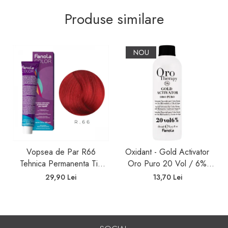
Produse similare
NOU
Vopsea de Par R66
Oxidant - Gold Activator
Tehnica Permanenta Tip
Oro Puro 20 Vol / 6%
Booster Rosu - Fanola
150ml
29,90 Lei
13,70 Lei
Color Cream Red Booster
100ml