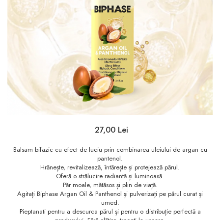
Sampon
Ser / Ulei
Styling
Tratamente
Vopsea de par
27,00 Lei
Balsam bifazic cu efect de luciu prin combinarea uleiului de argan cu
pantenol.
Hrănește, revitalizează, întărește și protejează părul.
Oferă o strălucire radiantă și luminoasă.
Păr moale, mătăsos și plin de viață.
Agitați Biphase Argan Oil & Panthenol și pulverizați pe părul curat și
umed.
Pieptanati pentru a descurca părul și pentru o distribuție perfectă a