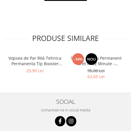
PRODUSE SIMILARE
Vopsea de Par R66 Tehnica
Solutie pentru Permanent
-34%
NOU
Permanenta Tip Booster
Cret in 12 Minute -
Rosu - Fanola Color Cream
Universal Moved 12Min
29,90 Lei
95,00 Lei
Red Booster 100ml
Ammonia Free Waving
62,65 Lei
System Be Tech 500ml - Be
Hair
SOCIAL
Urmareste-ne in social media