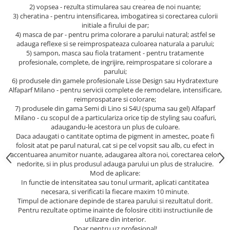
2) vopsea - rezulta stimularea sau crearea de noi nuante;
3) cheratina - pentru intensificarea, imbogatirea si corectarea culorii
initiale a firului de par;
4) masca de par - pentru prima colorare a parului natural; astfel se
adauga reflexe si se reimprospateaza culoarea naturala a parului;
5) sampon, masca sau fiola tratament - pentru tratamente
profesionale, complete, de ingrijire, reimprospatare si colorare a
parului;
6) produsele din gamele profesionale Lisse Design sau Hydratexture
Alfaparf Milano - pentru servicii complete de remodelare, intensificare,
reimprospatare si colorare;
7) produsele din gama Semi di Lino si S4U (spuma sau gel) Alfaparf
Milano - cu scopul de a particulariza orice tip de styling sau coafuri,
adaugandu-le acestora un plus de culoare.
Daca adaugati o cantitate optima de pigment in amestec, poate fi
folosit atat pe parul natural, cat si pe cel vopsit sau alb, cu efect in
accentuarea anumitor nuante, adaugarea altora noi, corectarea celor
nedorite, si in plus produsul adauga parului un plus de stralucire.
Mod de aplicare:
In functie de intensitatea sau tonul urmarit, aplicati cantitatea
necesara, si verificati la fiecare maxim 10 minute.
Timpul de actionare depinde de starea parului si rezultatul dorit.
Pentru rezultate optime inainte de folosire cititi instructiunile de
utilizare din interior.
Doar pentru uz profesional!