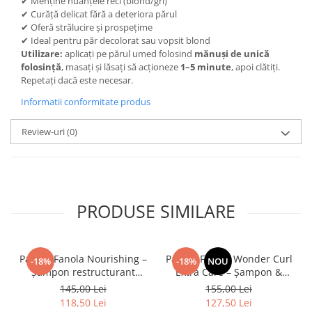
✔ Menține nuanțele reci (blond/gri)
✔ Curăță delicat fără a deteriora părul
✔ Oferă strălucire și prospețime
✔ Ideal pentru păr decolorat sau vopsit blond
Utilizare:
aplicați pe părul umed folosind
mănuși de unică
folosință
, masați și lăsați să acționeze
1–5 minute
, apoi clătiți.
Repetați dacă este necesar.
Informatii conformitate produs
Review-uri
(0)
PRODUSE SIMILARE
Pachet Fanola Nourishing –
Pachet Fanola Wonder Curl
-18%
-18%
NOU
Șampon restructurant
Extra Care – Șampon &
1000ml și Mască hidratantă
Mască pentru Păr Cret și
145,00 Lei
155,00 Lei
1500ml pentru păr uscat și
Ondulat
118,50 Lei
127,50 Lei
degradat