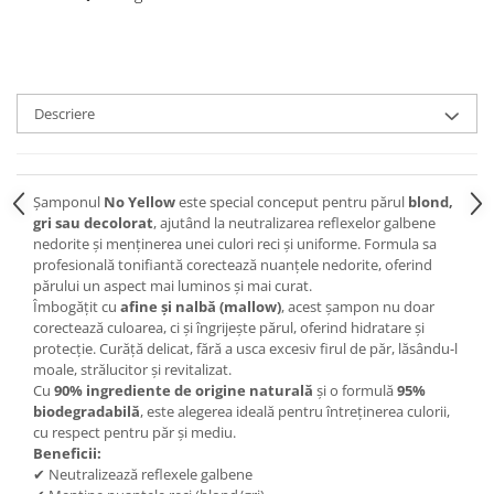
Descriere
Șamponul
No Yellow
este special conceput pentru părul
blond,
gri sau decolorat
, ajutând la neutralizarea reflexelor galbene
nedorite și menținerea unei culori reci și uniforme. Formula sa
profesională tonifiantă corectează nuanțele nedorite, oferind
părului un aspect mai luminos și mai curat.
Îmbogățit cu
afine și nalbă (mallow)
, acest șampon nu doar
corectează culoarea, ci și îngrijește părul, oferind hidratare și
protecție. Curăță delicat, fără a usca excesiv firul de păr, lăsându-l
moale, strălucitor și revitalizat.
Cu
90% ingrediente de origine naturală
și o formulă
95%
biodegradabilă
, este alegerea ideală pentru întreținerea culorii,
cu respect pentru păr și mediu.
Beneficii:
✔ Neutralizează reflexele galbene