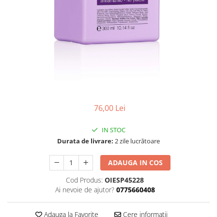
Ser / Ulei
Styling
Tratamente
Vopsea de par
76,00 Lei
IN STOC
Durata de livrare:
2 zile lucrătoare
ADAUGA IN COS
Cod Produs:
OIESP45228
Ai nevoie de ajutor?
0775660408
Adauga la Favorite
Cere informatii