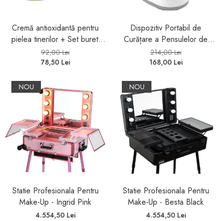
Sampon
Ser / Ulei
Cremă antioxidantă pentru
Dispozitiv Portabil de
pielea tinerilor + Set bureti
Curățare a Pensulelor de
Styling
machiaj cu forme fructate
Machiaj, cu Funcție de Uscare
92,00 Lei
214,00 Lei
Tratamente
JUICY BOMB PARTY Essence
78,50 Lei
168,00 Lei
Vopsea de par
NOU
NOU
Statie Profesionala Pentru
Statie Profesionala Pentru
Make-Up - Ingrid Pink
Make-Up - Besta Black
4.554,50 Lei
4.554,50 Lei